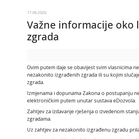
17.06.2026.
Važne informacije oko l
zgrada
Ovim putem daje se obavijest svim vlasnicima nez
nezakonito izgrađenih zgrada ili su kojim sluča
zgrada.
Izmjenama i dopunama Zakona o postupanju neza
elektroničkim putem unutar sustava eDozvola.
Zahtjev za izdavanje rješenja o izvedenom stanj
zgradama.
Uz zahtjev za nezakonito izgrađenu zgradu prila