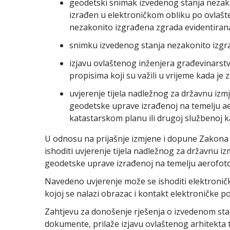
geodetski snimak izvedenog stanja nezak
izrađen u elektroničkom obliku po ovlašt
nezakonito izgrađena zgrada evidentiran
snimku izvedenog stanja nezakonito izgrađ
izjavu ovlaštenog inženjera građevinarst
propisima koji su važili u vrijeme kada je
uvjerenje tijela nadležnog za državnu izmj
geodetske uprave izrađenoj na temelju ae
katastarskom planu ili drugoj službenoj k
U odnosu na prijašnje izmjene i dopune Zakona 
ishoditi uvjerenje tijela nadležnog za državnu iz
geodetske uprave izrađenoj na temelju aerofotog
Navedeno uvjerenje može se ishoditi elektroni
kojoj se nalazi obrazac i kontakt elektroničke p
Zahtjevu za donošenje rješenja o izvedenom st
dokumente, prilaže izjavu ovlaštenog arhitekta 