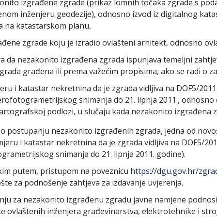
onito izgrađene zgrade (prikaz lomnih točaka zgrade s po
enom inženjeru geodezije), odnosno izvod iz digitalnog kata
a na katastarskom planu,
ene zgrade koju je izradio ovlašteni arhitekt, odnosno ovl
va da nezakonito izgrađena zgrada ispunjava temeljni zahtje
 zgrada građena ili prema važećim propisima, ako se radi o za
eru i katastar nekretnina da je zgrada vidljiva na DOF5/2011
rofotogrametrijskog snimanja do 21. lipnja 2011., odnosno 
artografskoj podlozi, u slučaju kada nezakonito izgrađena 
o postupanju nezakonito izgrađenih zgrada, jedna od novost
mjeru i katastar nekretnina da je zgrada vidljiva na DOF5/2011
rametrijskog snimanja do 21. lipnja 2011. godine).
čkim putem, pristupom na poveznicu
https://dgu.gov.hr/zgra
ošte za podnošenje zahtjeva za izdavanje uvjerenja.
anju za nezakonito izgrađenu zgradu javne namjene podnosi
te ovlaštenih inženjera građevinarstva, elektrotehnike i st