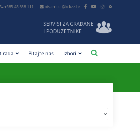
+385 48 658 111
pisarnica@kckzz.hr
SERVISI ZA GRAĐANE
I PODUZETNIKE
t rada
Pitajte nas
Izbori