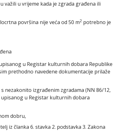
u važili u vrijeme kada je zgrada građena ili
2
locrtna površina nije veća od 50 m
potrebno je
ađena
upisanog u Registar kulturnih dobara Republike
 osim prethodno navedene dokumentacije prilaže
ju s nezakonito izgrađenim zgradama (NN 86/12,
 upisanog u Registar kulturnih dobara
dnom dobru,
elj iz članka 6. stavka 2. podstavka 3. Zakona