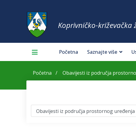
Koprivničko-križevačka 
Početna
Saznajte više
U
Početna
Obavijesti iz područja prostorn