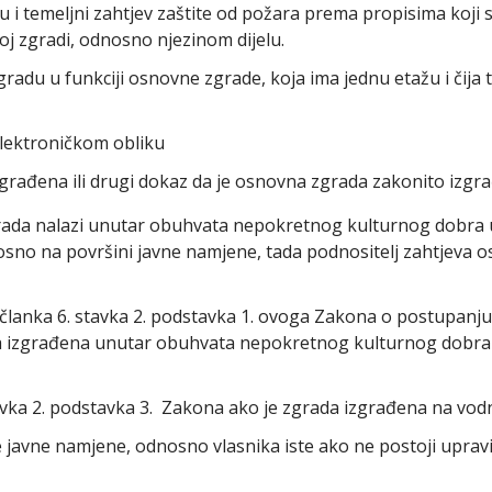
u i temeljni zahtjev zaštite od požara prema propisima koji s
j zgradi, odnosno njezinom dijelu.
du u funkciji osnovne zgrade, koja ima jednu etažu i čija t
elektroničkom obliku
zgrađena ili drugi dokaz da je osnovna zgrada zakonito izgr
rada nalazi unutar obuhvata nepokretnog kulturnog dobra 
osno na površini javne namjene, tada podnositelj zahtjeva
 članka 6. stavka 2. podstavka 1. ovoga Zakona o postupan
ada izgrađena unutar obuhvata nepokretnog kulturnog dobra
tavka 2. podstavka 3. Zakona ako je zgrada izgrađena na vo
 javne namjene, odnosno vlasnika iste ako ne postoji upravit