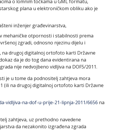
dacima o lomnim točkama u GML formatu,
starskog plana u elektroničkom obliku ako je
ašteni inženjer građevinarstva,
v mehaničke otpornosti i stabilnosti prema
vršenoj zgradi, odnosno njezinu dijelu i
, na drugoj digitalnoj ortofoto karti Državne
dokaz da je do tog dana evidentirana na
zgrada nije nedvojbeno vidljiva na DOF5/2011.
i je u tome da podnositelj zahtjeva mora
 (ili na drugoj digitalnoj ortofoto karti Državne
da-vidljiva-na-dof-u-prije-21-lipnja-2011/6656
na
telj zahtjeva, uz prethodno navedene
rojarstva da nezakonito izgrađena zgrada