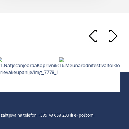
zahtjeva na telefon
+385 48 658 203
ili e- poštom: