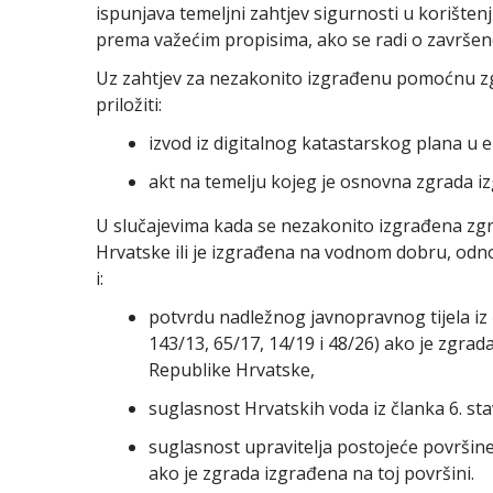
ispunjava temeljni zahtjev sigurnosti u korištenj
prema važećim propisima, ako se radi o završeno
Uz zahtjev za nezakonito izgrađenu pomoćnu zgra
priložiti:
izvod iz digitalnog katastarskog plana u 
akt na temelju kojeg je osnovna zgrada i
U slučajevima kada se nezakonito izgrađena zg
Hrvatske ili je izgrađena na vodnom dobru, odn
i:
potvrdu nadležnog javnopravnog tijela iz
143/13, 65/17, 14/19 i 48/26) ako je zgr
Republike Hrvatske,
suglasnost Hrvatskih voda iz članka 6. s
suglasnost upravitelja postojeće površine
ako je zgrada izgrađena na toj površini.