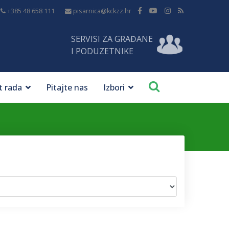
+385 48 658 111
pisarnica@kckzz.hr
SERVISI ZA GRAĐANE
I PODUZETNIKE
t rada
Pitajte nas
Izbori