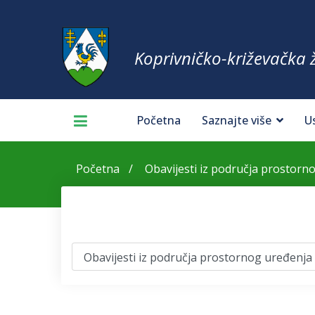
Koprivničko-križevačka 
Početna
Saznajte više
U
Početna
Obavijesti iz područja prostorn