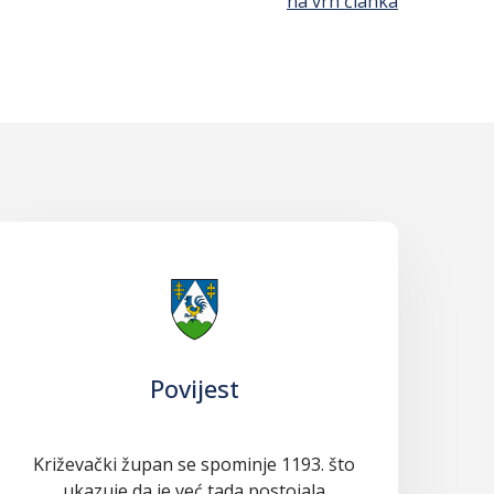
na vrh članka
Povijest
Križevački župan se spominje 1193. što
ukazuje da je već tada postojala