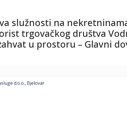
va služnosti na nekretninama
orist trgovačkog društva Vodn
zahvat u prostoru – Glavni do
luge d.o.o., Bjelovar