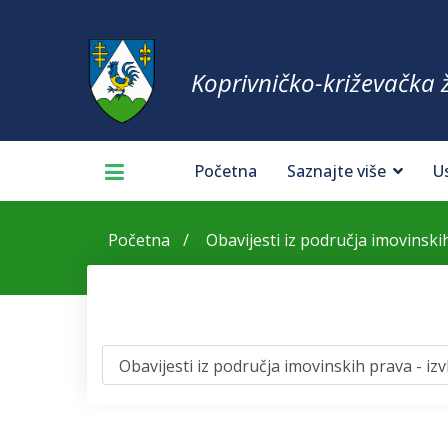
Koprivničko-križevačka 
Početna
Saznajte više
U
Početna
Obavijesti iz područja imovinskih