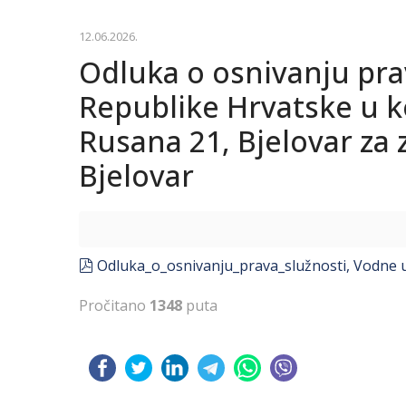
12.06.2026.
Odluka o osnivanju pra
Republike Hrvatske u k
Rusana 21, Bjelovar za 
Bjelovar
pdf
Odluka_o_osnivanju_prava_služnosti, Vodne us
Pročitano
1348
puta