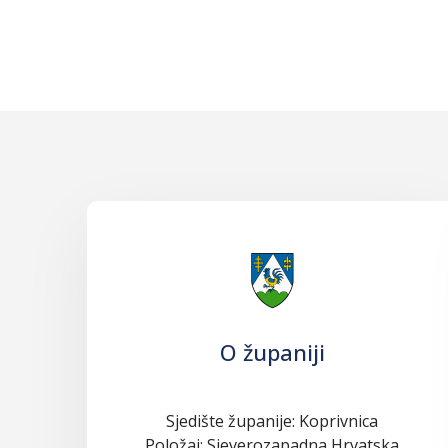
O županiji
Sjedište županije: Koprivnica
Položaj: Sjeverozapadna Hrvatska