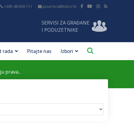
+385 48 658 111
pisarnica@kckzz.hr
SERVISI ZA GRAĐANE
I PODUZETNIKE
t rada
Pitajte nas
Izbori
u prava...