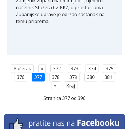
Zamjenik župana Ratimir Ljubić, ujedno i
načelnik Stožera CZ KKŽ, u prostorijama
Županijske uprave je održao sastanak na
temu priprema…
Početak
«
372
373
374
375
376
377
378
379
380
381
»
Kraj
Stranica 377 od 396