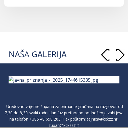
NAŠA
GALERIJA
Uredovno vrijeme župana za primanje građana na razgovor od
7,30 do 8,30 svaki radni dan (uz prethodno podnošenje zahtjeva
na telefon
+385 48 658 203
ili e- poštom:
tajnica@kckzz.hr
,