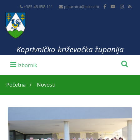
+385 48 658 111
pisarnica@kckzz.hr
Koprivničko-križevačka županija
Početna
Novosti