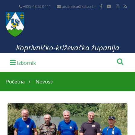
+385 48 658 111
pisarnica@kckzz.hr
Koprivničko-križevačka županija
Početna
Novosti