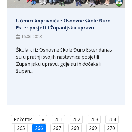
Učenici koprivničke Osnovne škole Đuro
Ester posjetili Županijsku upravu
16.06.2023.
Školarci iz Osnovne škole Đuro Ester danas
su u pratnji svojih nastavnica posjetili
Županijsku upravu, gdje su ih dočekali
župan…
Početak
«
261
262
263
264
265
266
267
268
269
270