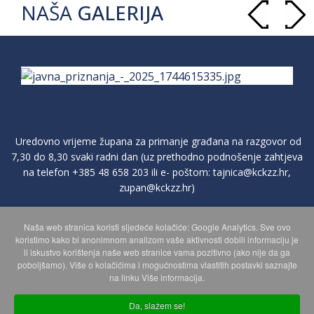
NAŠA
GALERIJA
Uredovno vrijeme župana za primanje građana na razgovor od
7,30 do 8,30 svaki radni dan (uz prethodno podnošenje zahtjeva
na telefon
+385 48 658 203
ili e- poštom:
tajnica@kckzz.hr
,
zupan@kckzz.hr
)
Naša web stranica koristi sljedeće kolačiće: Google Analytics. Sve ovo
POLITIKA ZAŠTITE PRIVATNOSTI OSOBNIH PODATAKA
koristimo kako bi anonimnom analizom vaše aktivnosti dobili informaciju je
li iskustvo korištenja naše web stranice vama pozitivno (ako nije da ga
poboljšamo). Više o kolačićima i mogućnostima vlastitih postavki saznajte
MAPA WEBA
na linku Više informacija.
Da, slažem se!