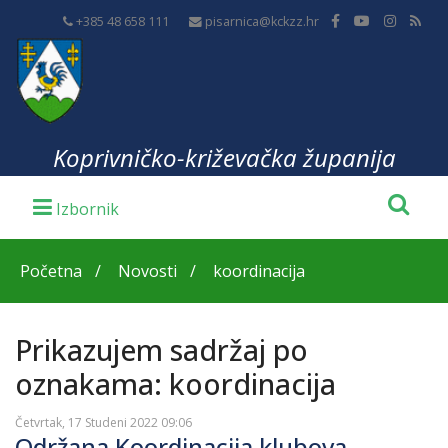
+385 48 658 111
pisarnica@kckzz.hr
Koprivničko-križevačka županija
Početna
Novosti
koordinacija
Prikazujem sadržaj po
oznakama: koordinacija
Četvrtak, 17 Studeni 2022 09:06
Održana Koordinacija klubova