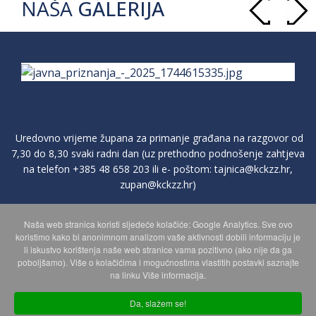
NAŠA
GALERIJA
Uredovno vrijeme župana za primanje građana na razgovor od
7,30 do 8,30 svaki radni dan (uz prethodno podnošenje zahtjeva
na telefon
+385 48 658 203
ili e- poštom:
tajnica@kckzz.hr
,
zupan@kckzz.hr
)
Naša web stranica koristi sljedeće kolačiće: Google Analytics. Sve ovo
POLITIKA ZAŠTITE PRIVATNOSTI OSOBNIH PODATAKA
koristimo kako bi anonimnom analizom vaše aktivnosti dobili informaciju je
li iskustvo korištenja naše web stranice vama pozitivno (ako nije da ga
poboljšamo). Više o kolačićima i mogućnostima vlastitih postavki saznajte
MAPA WEBA
na linku Više informacija.
Da, slažem se!