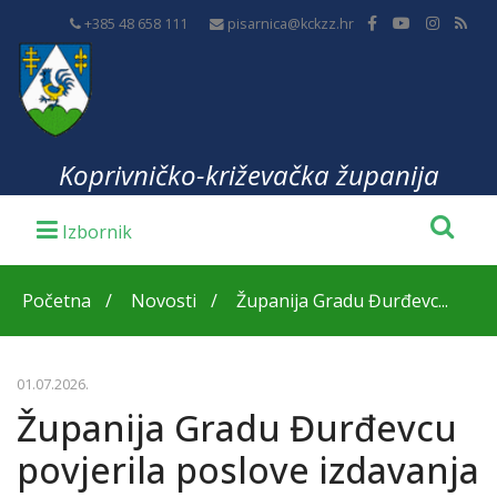
+385 48 658 111
pisarnica@kckzz.hr
Koprivničko-križevačka županija
Početna
Novosti
Županija Gradu Đurđevc...
01.07.2026.
Županija Gradu Đurđevcu
povjerila poslove izdavanja