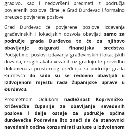
gradivo, kao i nedovršeni predmeti iz područja
povjerenih poslova, čime je Grad Đurđevac i formalno
preuzeo povjerene poslove.
Grad Đurđevac će povjerene poslove izdavanja
građevinskih i lokacijskih dozvola obavljati
samo za
područje grada Đurđevca te će za njihovo
obavljanje osigurati financijska sredstva
.
Podsjetimo, poslovi izdavanja građevinskih i lokacijskih
dozvola, drugih akata vezanih uz gradnju te provedbu
dokumenata prostornog uređenja za područje grada
Đurđevca
do sada su se redovno obavljali u
Izdvojenom mjestu rada Županijske uprave u
Đurđevcu.
Predmetnom Odlukom
nadležnost Koprivničko-
križevačke županije za obavljanje navedenih
poslova i dalje ostaje za područje općina
đurđevačke Podravine
što znači da će stanovnici
navedenih općina konzumirati usluge u
Izdvojenom