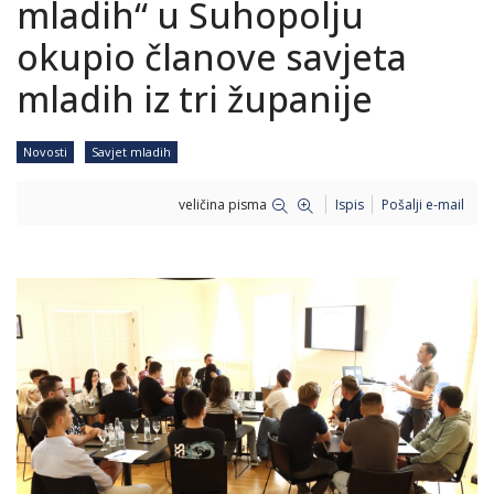
mladih“ u Suhopolju
okupio članove savjeta
mladih iz tri županije
Novosti
Savjet mladih
veličina pisma
Ispis
Pošalji e-mail