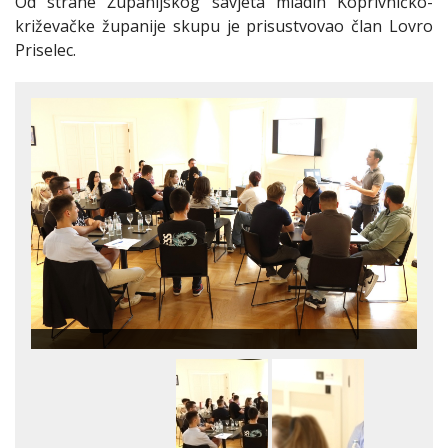
Od strane Županijskog savjeta mladih Koprivničko-
križevačke županije skupu je prisustvovao član Lovro
Priselec.