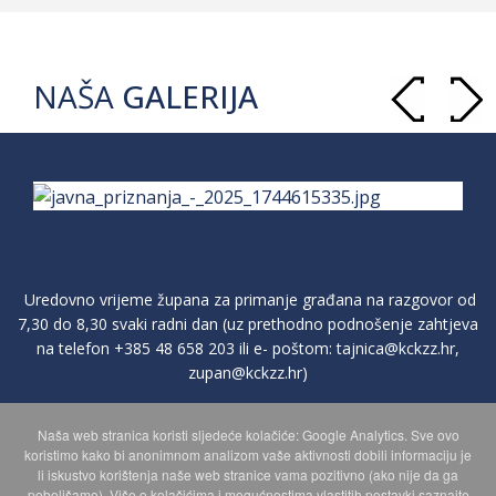
NAŠA
GALERIJA
Uredovno vrijeme župana za primanje građana na razgovor od
7,30 do 8,30 svaki radni dan (uz prethodno podnošenje zahtjeva
na telefon
+385 48 658 203
ili e- poštom:
tajnica@kckzz.hr
,
zupan@kckzz.hr
)
Naša web stranica koristi sljedeće kolačiće: Google Analytics. Sve ovo
POLITIKA ZAŠTITE PRIVATNOSTI OSOBNIH PODATAKA
koristimo kako bi anonimnom analizom vaše aktivnosti dobili informaciju je
li iskustvo korištenja naše web stranice vama pozitivno (ako nije da ga
poboljšamo). Više o kolačićima i mogućnostima vlastitih postavki saznajte