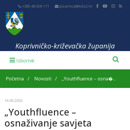
+385 48 658 111
pisarnica@kckzz.hr
Koprivničko-križevačka županija
Početna
Novosti
„Youthfluence – osna�...
16.06.2026.
„Youthfluence –
osnaživanje savjeta