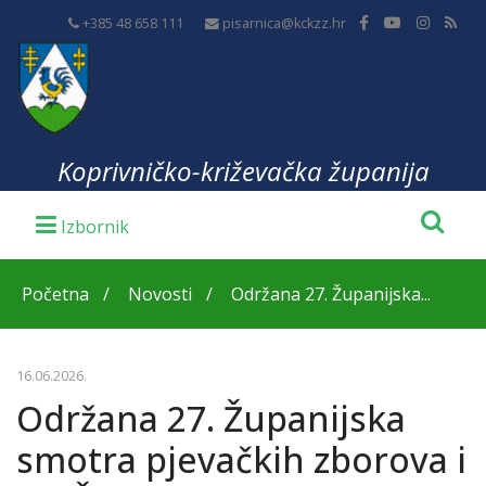
+385 48 658 111
pisarnica@kckzz.hr
Koprivničko-križevačka županija
Početna
Novosti
Održana 27. Županijska...
16.06.2026.
Održana 27. Županijska
smotra pjevačkih zborova i