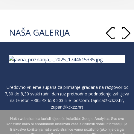
NAŠA
GALERIJA
Uredovno vrijeme župana za primanje građana na razgovor od
7,30 do 8,30 svaki radni dan (uz prethodno podnošenje zahtjeva
na telefon
+385 48 658 203
ili e- poštom:
tajnica@kckzz.hr
,
zupan@kckzz.hr
)
Naša web stranica koristi sljedeće kolačiće: Google Analytics. Sve ovo
koristimo kako bi anonimnom analizom vaše aktivnosti dobili informaciju je
POLITIKA ZAŠTITE PRIVATNOSTI OSOBNIH PODATAKA
li iskustvo korištenja naše web stranice vama pozitivno (ako nije da ga