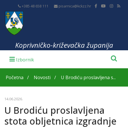
+385 48 658 111
pisarnica@kckzz.hr
Koprivničko-križevačka županija
Početna
Novosti
U Brodiću proslavljena s...
14.06.2026.
U Brodiću proslavljena
stota obljetnica izgradnje