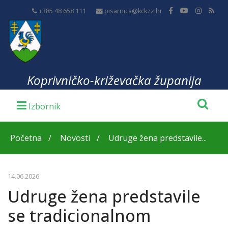
+385 48 658 111
pisarnica@kckzz.hr
Koprivničko-križevačka županija
Početna
Novosti
Udruge žena predstavile...
14.06.2026.
Udruge žena predstavile
se tradicionalnom