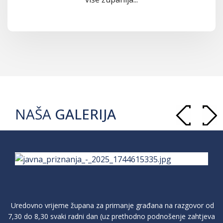
NAŠA
GALERIJA
Uredovno vrijeme župana za primanje građana na razgovor od
7,30 do 8,30 svaki radni dan (uz prethodno podnošenje zahtjeva