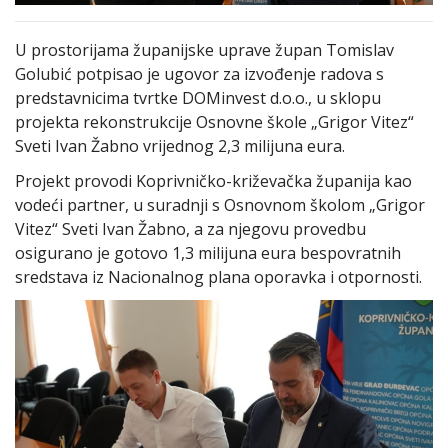
U prostorijama županijske uprave župan Tomislav
Golubić potpisao je ugovor za izvođenje radova s
predstavnicima tvrtke DOMinvest d.o.o., u sklopu
projekta rekonstrukcije Osnovne škole „Grigor Vitez“
Sveti Ivan Žabno vrijednog 2,3 milijuna eura.
Projekt provodi Koprivničko-križevačka županija kao
vodeći partner, u suradnji s Osnovnom školom „Grigor
Vitez“ Sveti Ivan Žabno, a za njegovu provedbu
osigurano je gotovo 1,3 milijuna eura bespovratnih
sredstava iz Nacionalnog plana oporavka i otpornosti.