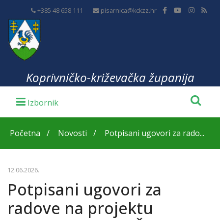
+385 48 658 111
pisarnica@kckzz.hr
Koprivničko-križevačka županija
Početna
Novosti
Potpisani ugovori za rado...
12.06.2026.
Potpisani ugovori za
radove na projektu