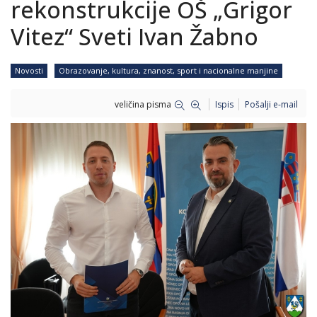
rekonstrukcije OŠ „Grigor
Vitez“ Sveti Ivan Žabno
Novosti
Obrazovanje, kultura, znanost, sport i nacionalne manjine
veličina pisma
Ispis
Pošalji e-mail