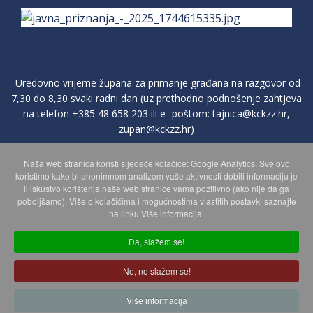
Uredovno vrijeme župana za primanje građana na razgovor od
7,30 do 8,30 svaki radni dan (uz prethodno podnošenje zahtjeva
na telefon
+385 48 658 203
ili e- poštom:
tajnica@kckzz.hr
,
zupan@kckzz.hr
)
Naša web stranica koristi sljedeće kolačiće: Google Analytics. Sve ovo
POLITIKA ZAŠTITE PRIVATNOSTI OSOBNIH PODATAKA
koristimo kako bi anonimnom analizom vaše aktivnosti dobili informaciju je
li iskustvo korištenja naše web stranice vama pozitivno (ako nije da ga
poboljšamo). Više o kolačićima i mogućnostima vlastitih postavki saznajte
MAPA WEBA
na linku Više informacija.
Da, slažem se!
Copyright © 2026 Koprivničko - križevačka županija. Sva prava
Ne, ne slažem se!
zadržana.
© 2018 Your Company. Designed By
JoomShaper
Više informacija