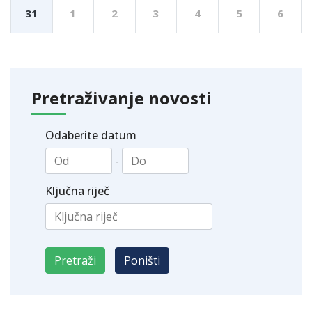
31
1
2
3
4
5
6
Pretraživanje novosti
Odaberite datum
-
Ključna riječ