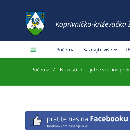
Koprivničko-križevačka 
Početna
Saznajte više
U
Početna
Novosti
Ljetne vrućine prido