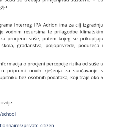
ija.
rama Interreg IPA Adrion ima za cilj izgradnju
anje vodnim resursima te prilagodbe klimatskim
za procjenu suše, putem kojeg se prikupljaju
škola, građanstva, poljoprivrede, poduzeća i
formacija o procjeni percepcije rizika od suše u
i u pripremi novih rješenja za suočavanje s
pitniku bez osobnih podataka, koji traje oko 5
 ovdje:
/school
ionnaires/private-citizen