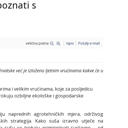
oznati s
veličina pisma
Ispis
Pošalji e-mail
Hrvatske već je izloženo ljetnim vrućinama kakve će u
rima i velikim vrućinama, koje za posljedicu
okuju ozbiljne ekološke i gospodarske
iju naprednih agrotehničkih mjera, održivog
kih strategija. Kako suša izravno utječe na
za sušu se trebaju primjenjivati sustavno – od