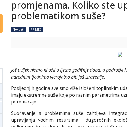
promjenama. Koliko ste up
problematikom suše?
Novosti
PRIMES
Još uvijek nismo ni ušli u ljetno godišnje doba, a područje 
narednim tjednima vjerojatno biti još izraženije.
Posljednjih godina sve smo više izloženi toplinskim uda
imaju ekstremne suše koje po raznim parametrima uzr
1
poremećaje.
Suočavanje s problemima suše zahtijeva integrac
upravljanja vodnim resursima i dugoročnih ekološ
poljoprivredu, vodoopskrbu i ekosustave, rješenja 