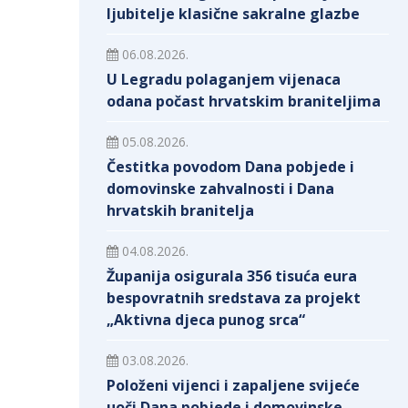
ljubitelje klasične sakralne glazbe
06.08.2026.
U Legradu polaganjem vijenaca
odana počast hrvatskim braniteljima
05.08.2026.
Čestitka povodom Dana pobjede i
domovinske zahvalnosti i Dana
hrvatskih branitelja
04.08.2026.
Županija osigurala 356 tisuća eura
bespovratnih sredstava za projekt
„Aktivna djeca punog srca“
03.08.2026.
Položeni vijenci i zapaljene svijeće
uoči Dana pobjede i domovinske