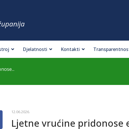
županija
stroj
Djelatnosti
Kontakti
Transparentnos
nose...
12.06.2026.
Ljetne vrućine pridonose