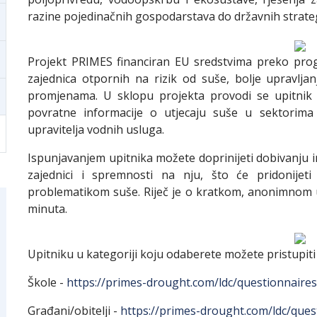
razine pojedinačnih gospodarstava do državnih strateg
Projekt PRIMES financiran EU sredstvima preko prog
zajednica otpornih na rizik od suše, bolje upravlj
promjenama. U sklopu projekta provodi se upitnik 
povratne informacije o utjecaju suše u sektorima 
upravitelja vodnih usluga.
Ispunjavanjem upitnika možete doprinijeti dobivanju in
zajednici i spremnosti na nju, što će pridonijet
problematikom suše. Riječ je o kratkom, anonimnom u
minuta.
Upitniku u kategoriji koju odaberete možete pristupiti
Škole -
https://primes-drought.com/ldc/questionnaires
Građani/obitelji -
https://primes-drought.com/ldc/quest