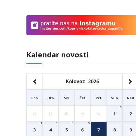
Kalendar novosti
Kolovoz
2026
Pon
Uto
Sri
Čet
Pet
Sub
Ned
3
1
2
27
28
29
30
31
2
1
1
3
3
4
5
6
7
8
9