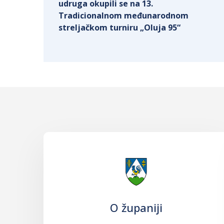
udruga okupili se na 13.
Tradicionalnom međunarodnom
streljačkom turniru „Oluja 95“
O županiji