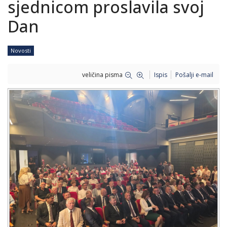
sjednicom proslavila svoj
Dan
Novosti
veličina pisma
Ispis
Pošalji e-mail