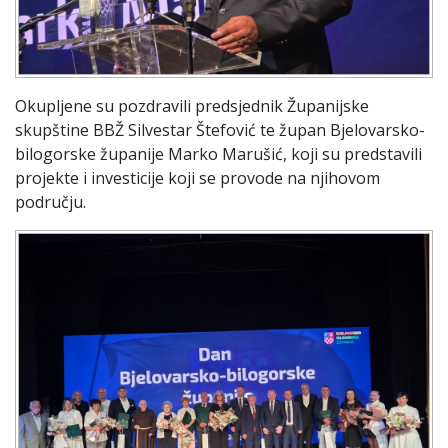
Okupljene su pozdravili predsjednik Županijske
skupštine BBŽ Silvestar Štefović te župan Bjelovarsko-
bilogorske županije Marko Marušić, koji su predstavili
projekte i investicije koji se provode na njihovom
području.