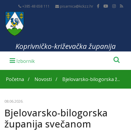
+385 48 658 111
pisarnica@kckzz.hr
Koprivničko-križevačka županija
Početna
Novosti
Bjelovarsko-bilogorska ž...
08.06.2026.
Bjelovarsko-bilogorska
županija svečanom