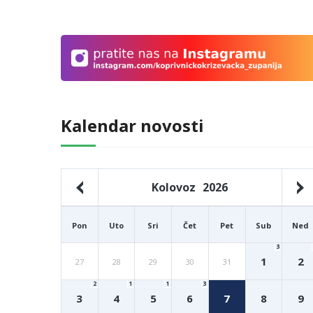
Kalendar novosti
Kolovoz
2026
Pon
Uto
Sri
Čet
Pet
Sub
Ned
3
1
2
27
28
29
30
31
2
1
1
3
3
4
5
6
7
8
9