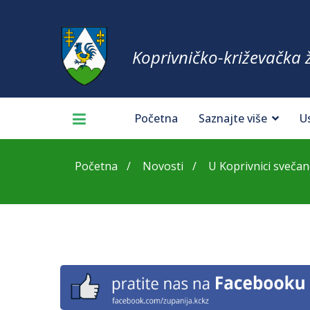
Koprivničko-križevačka 
Početna
Saznajte više
U
Početna
Novosti
U Koprivnici svečano