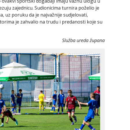
 ovakvi sportski događaji imaju važnu ulogu u
ezuju zajednicu. Sudionicima turnira poželio je
a, uz poruku da je najvažnije sudjelovati,
atorima je zahvalio na trudu i predanosti koje su
Služba ureda župana