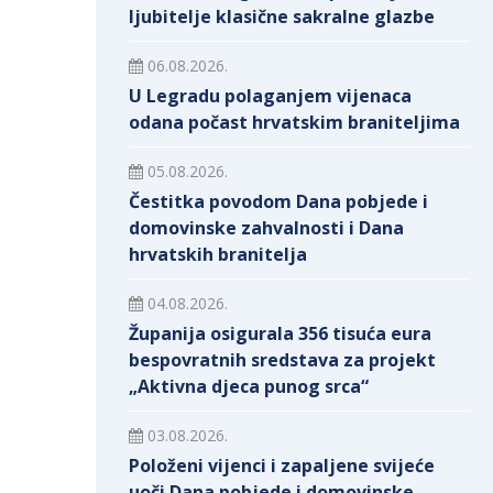
ljubitelje klasične sakralne glazbe
06.08.2026.
U Legradu polaganjem vijenaca
odana počast hrvatskim braniteljima
05.08.2026.
Čestitka povodom Dana pobjede i
domovinske zahvalnosti i Dana
hrvatskih branitelja
04.08.2026.
Županija osigurala 356 tisuća eura
bespovratnih sredstava za projekt
„Aktivna djeca punog srca“
03.08.2026.
Položeni vijenci i zapaljene svijeće
uoči Dana pobjede i domovinske