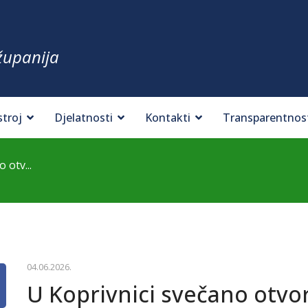
županija
stroj
Djelatnosti
Kontakti
Transparentnos
 otv...
04.06.2026.
U Koprivnici svečano otv