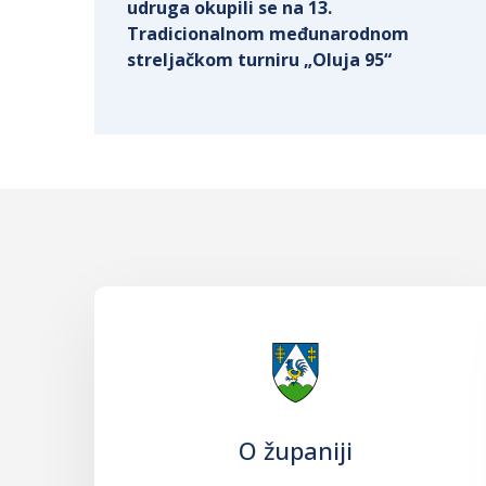
udruga okupili se na 13.
Tradicionalnom međunarodnom
streljačkom turniru „Oluja 95“
O županiji