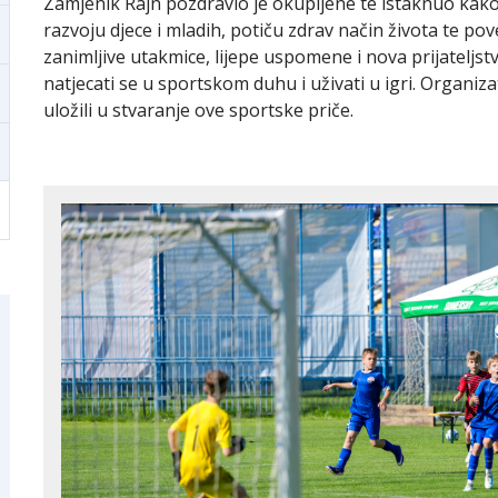
Zamjenik Rajn pozdravio je okupljene te istaknuo kako
razvoju djece i mladih, potiču zdrav način života te pov
zanimljive utakmice, lijepe uspomene i nova prijateljstv
natjecati se u sportskom duhu i uživati u igri. Organiz
uložili u stvaranje ove sportske priče.