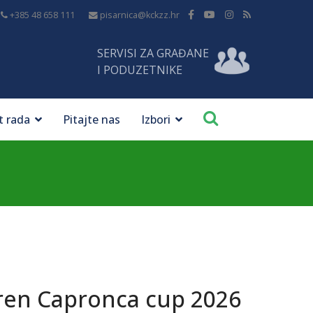
+385 48 658 111
pisarnica@kckzz.hr
SERVISI ZA GRAĐANE
I PODUZETNIKE
t rada
Pitajte nas
Izbori
oren Capronca cup 2026