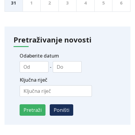
31
1
2
3
4
5
6
Pretraživanje novosti
Odaberite datum
-
Ključna riječ