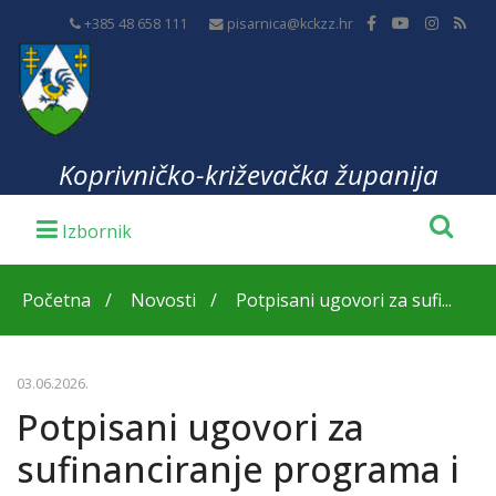
+385 48 658 111
pisarnica@kckzz.hr
Koprivničko-križevačka županija
Početna
Novosti
Potpisani ugovori za sufi...
03.06.2026.
Potpisani ugovori za
sufinanciranje programa i