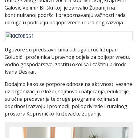
Udruge vinogradara i voćara koprivničkog kraja Fran
Galović Velimir Briški koji je zahvalio Županiji na
kontinuiranoj podršci i prepoznavanju važnosti rada
udruga u području poljoprivrede i ruralnog razvoja.
Ugovore su predstavnicima udruga uručili župan
Golubić i pročelnica Upravnog odjela za poljoprivredu,
vodno gospodarstvo, zaštitu okoliša i zaštitu prirode
Ivana Deskar.
Dodajmo kako se potpore odnose na aktivnosti vezane
uz organizaciju izložbi, sajmova i natjecanja, edukacije,
stručna predavanja te druge programe kojima se
doprinosi razvoju i promociji poljoprivrede i ruralnog
prostora Koprivničko-križevačke županije.