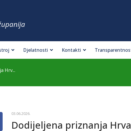
županija
stroj
Djelatnosti
Kontakti
Transparentnos
a Hrv...
03.06.2026.
Dodijeljena priznanja Hrv