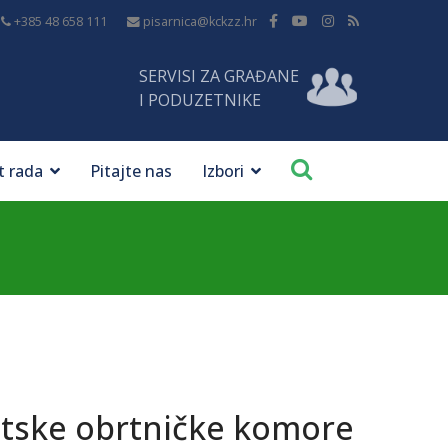
+385 48 658 111
pisarnica@kckzz.hr
SERVISI ZA GRAĐANE
I PODUZETNIKE
t rada
Pitajte nas
Izbori
atske obrtničke komore