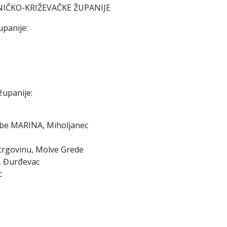
IČKO-KRIŽEVAČKE ŽUPANIJE
panije:
županije:
robe MARINA, Miholjanec
 trgovinu, Molve Grede
o, Đurđevac
c