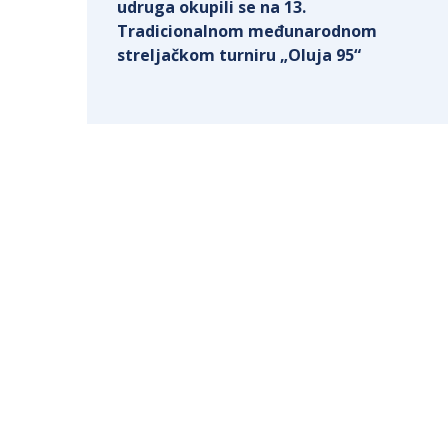
udruga okupili se na 13.
Tradicionalnom međunarodnom
streljačkom turniru „Oluja 95“