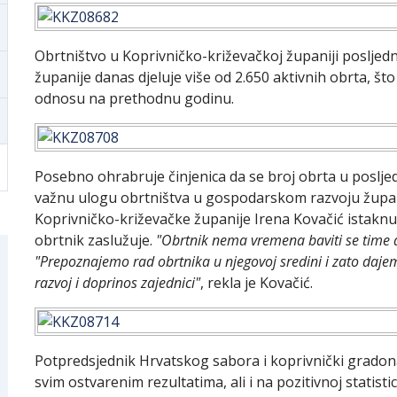
Obrtništvo u Koprivničko-križevačkoj županiji posljedn
županije danas djeluje više od 2.650 aktivnih obrta, št
odnosu na prethodnu godinu.
Posebno ohrabruje činjenica da se broj obrta u poslje
važnu ulogu obrtništva u gospodarskom razvoju župan
Koprivničko-križevačke županije Irena Kovačić istaknu
obrtnik zaslužuje.
"Obrtnik nema vremena baviti se time d
"Prepoznajemo rad obrtnika u njegovoj sredini i zato dajemo
razvoj i doprinos zajednici"
, rekla je Kovačić.
Potpredsjednik Hrvatskog sabora i koprivnički gradona
svim ostvarenim rezultatima, ali i na pozitivnoj statistic