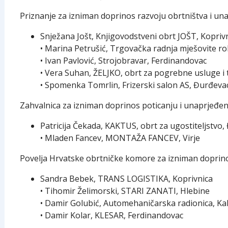
Priznanje za izniman doprinos razvoju obrtništva i unap
Snježana Jošt, Knjigovodstveni obrt JOŠT, Kopriv
• Marina Petrušić, Trgovačka radnja mješovite 
• Ivan Pavlović, Strojobravar, Ferdinandovac
• Vera Suhan, ŽELJKO, obrt za pogrebne usluge i
• Spomenka Tomrlin, Frizerski salon AS, Đurđeva
Zahvalnica za izniman doprinos poticanju i unaprjeđenj
Patricija Čekada, KAKTUS, obrt za ugostiteljstvo
• Mladen Fancev, MONTAŽA FANCEV, Virje
Povelja Hrvatske obrtničke komore za izniman doprinos 
Sandra Bebek, TRANS LOGISTIKA, Koprivnica
• Tihomir Želimorski, STARI ZANATI, Hlebine
• Damir Golubić, Automehaničarska radionica, Ka
• Damir Kolar, KLESAR, Ferdinandovac