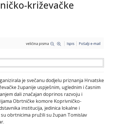
ničko-križevačke
veličina pisma
Ispis
Pošalji e-mail
anizirala je svečanu dodjelu priznanja Hrvatske
ževačke županije uspješnim, uglednim i časnim
vanjem dali značajan doprinos razvoju i
rijama Obrtničke komore Koprivničko-
tavnika institucija, jedinica lokalne i
su obrtnicima pružili su župan Tomislav
ar.