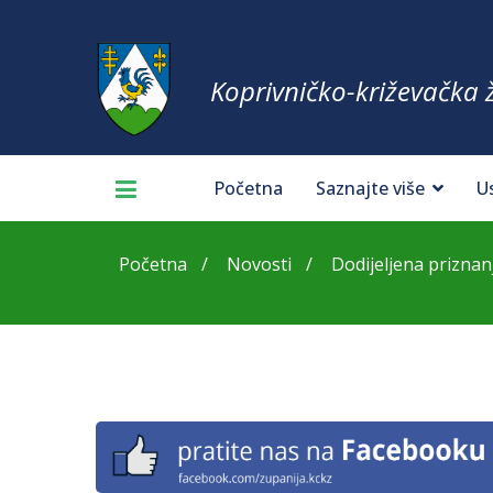
Koprivničko-križevačka 
Početna
Saznajte više
U
Početna
Novosti
Dodijeljena priznanj