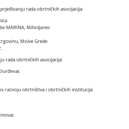
rjeđivanju rada obrtničkih asocijacija:
nica
robe MARINA, Miholjanec
 trgovinu, Molve Grede
c
u rada obrtničkih asocijacija:
, Đurđevac
razvoju obrtništva i obrtničkih institucija:
linovac