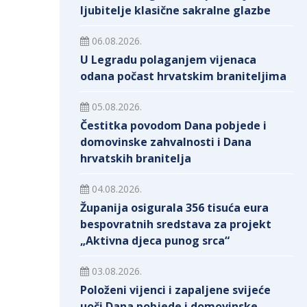
ljubitelje klasične sakralne glazbe
06.08.2026.
U Legradu polaganjem vijenaca
odana počast hrvatskim braniteljima
05.08.2026.
Čestitka povodom Dana pobjede i
domovinske zahvalnosti i Dana
hrvatskih branitelja
04.08.2026.
Županija osigurala 356 tisuća eura
bespovratnih sredstava za projekt
„Aktivna djeca punog srca“
03.08.2026.
Položeni vijenci i zapaljene svijeće
uoči Dana pobjede i domovinske