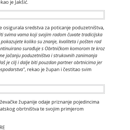
kao je Jakšić.
e osigurala sredstva za poticanje poduzetništva,
ti svima vama koji svojim radom čuvate tradicijska
okazujete koliko su znanje, kvaliteta i pošten rad
 kontinuirano surađuje s Obrtničkom komorom te kroz
ne jačanju poduzetništva i strukovnih zanimanja
Naš je cilj i dalje biti pouzdan partner obrtnicima jer
gospodarstva"
, rekao je župan i čestitao svim
ževačke županije odaje priznanje pojedincima
rvatskog obrtništva te svojim primjerom
RE