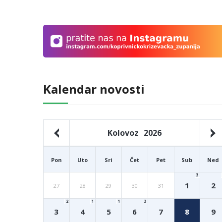
Kalendar novosti
Kolovoz
2026
Pon
Uto
Sri
Čet
Pet
Sub
Ned
3
1
2
27
28
29
30
31
2
1
1
3
3
4
5
6
7
8
9