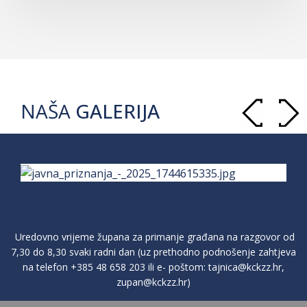
NAŠA
GALERIJA
Uredovno vrijeme župana za primanje građana na razgovor od
7,30 do 8,30 svaki radni dan (uz prethodno podnošenje zahtjeva
na telefon
+385 48 658 203
ili e- poštom:
tajnica@kckzz.hr
,
zupan@kckzz.hr
)