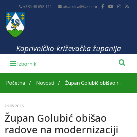
+385 48 658 111
pisarnica@kckzz.hr
Koprivničko-križevačka županija
Početna
Novosti
Župan Golubić obišao r...
26.05.2026.
Župan Golubić obišao
radove na modernizaciji