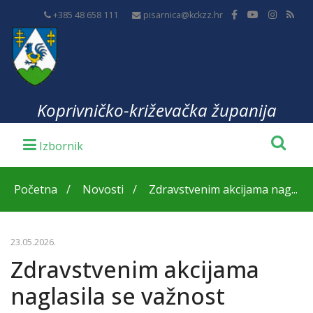
+385 48 658 111
pisarnica@kckzz.hr
Koprivničko-križevačka županija
Početna
Novosti
Zdravstvenim akcijama nag...
23.05.2026.
Zdravstvenim akcijama
naglasila se važnost