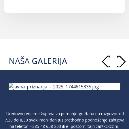
NAŠA
GALERIJA
Uredovno vrijeme župana za primanje građana na razgovor od
7,30 do 8,30 svaki radni dan (uz prethodno podnošenje zahtjeva
na telefon
+385 48 658 203
ili e- poštom:
tajnica@kckzz.hr
,