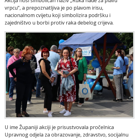
Akcija nosi simboličan naziv „Ruka nade za plavu
vrpcu“, a prepoznatljiva je po plavom irisu,
nacionalnom cvijetu koji simbolizira podršku i
zajedništvo u borbi protiv raka debelog crijeva.
U ime Županiji akciji je prisustvovala pročelnica
Upravnog odjela za obrazovanje, zdravstvo, socijalnu