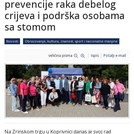
prevencije raka debelog
crijeva i podrška osobama
sa stomom
Novosti
Obrazovanje, kultura, znanost, sport i nacionalne manjine
veličina pisma
Ispis
Pošalji e-mail
Na Zrinskom trgu u Koprivnici danas je svoj rad