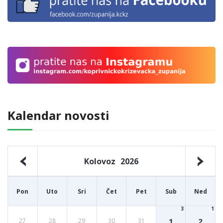
Kalendar novosti
Kolovoz
2026
Pon
Uto
Sri
Čet
Pet
Sub
Ned
3
1
1
2
27
28
29
30
31