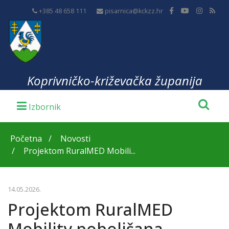
+385 48 658 111
pisarnica@kckzz.hr
Koprivničko-križevačka županija
Početna
Novosti
Projektom RuralMED Mobili...
14.05.2026.
Projektom RuralMED
Mobility poboljšana