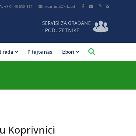
+385 48 658 111
pisarnica@kckzz.hr
SERVISI ZA GRAĐANE
I PODUZETNIKE
t rada
Pitajte nas
Izbori
u Koprivnici