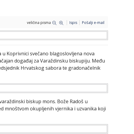
veličina pisma
Ispis
Pošalji e-mail
 u Koprivnici svečano blagoslovljena nova
značajan događaj za Varaždinsku biskupiju. Među
redsjednik Hrvatskog sabora te gradonačelnik
 varaždinski biskup mons. Bože Radoš u
d mnoštvom okupljenih vjernika i uzvanika koji