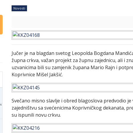
Novosti
Jučer je na blagdan svetog Leopolda Bogdana Mandića
župna crkva, važan projekt za župnu zajednicu, ali i 
uzvanicima bili su zamjenik župana Mario Rajn i potp
Koprivnice Mišel Jakšić.
Svečano misno slavlje i obred blagoslova predvodio je
1
zajedništvu sa svećenicima Koprivničkog dekanata, pre
su ispunili novu crkvu.