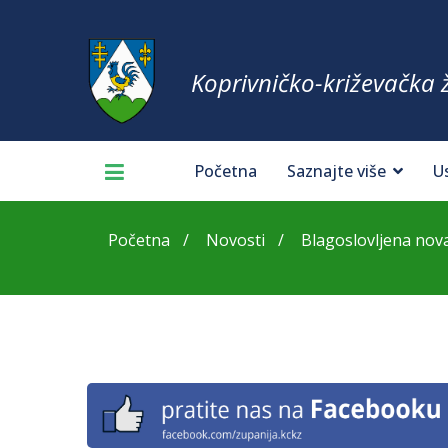
Koprivničko-križevačka 
Početna
Saznajte više
U
Početna
Novosti
Blagoslovljena nova 