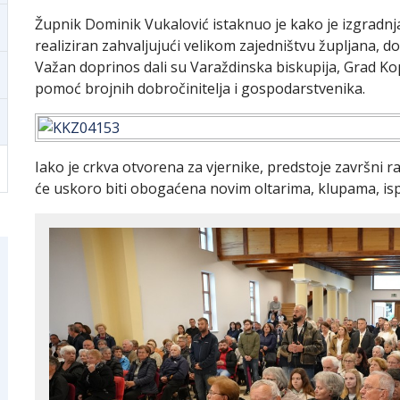
Župnik Dominik Vukalović istaknuo je kako je izgradnja 
realiziran zahvaljujući velikom zajedništvu župljana, do
Važan doprinos dali su Varaždinska biskupija, Grad Kop
pomoć brojnih dobročinitelja i gospodarstvenika.
Iako je crkva otvorena za vjernike, predstoje završni r
će uskoro biti obogaćena novim oltarima, klupama, is