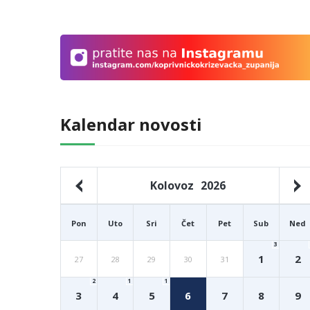
Kalendar novosti
Kolovoz
2026
Pon
Uto
Sri
Čet
Pet
Sub
Ned
3
1
2
27
28
29
30
31
2
1
1
3
4
5
6
7
8
9