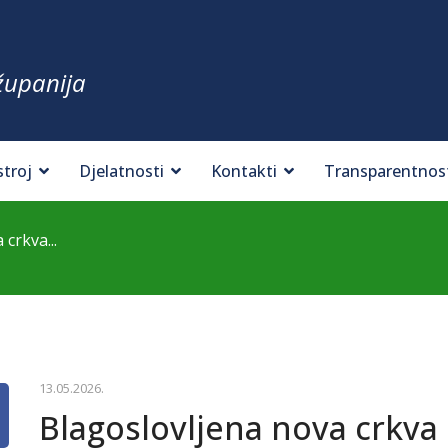
županija
stroj
Djelatnosti
Kontakti
Transparentnos
crkva...
13.05.2026.
Blagoslovljena nova crkva 