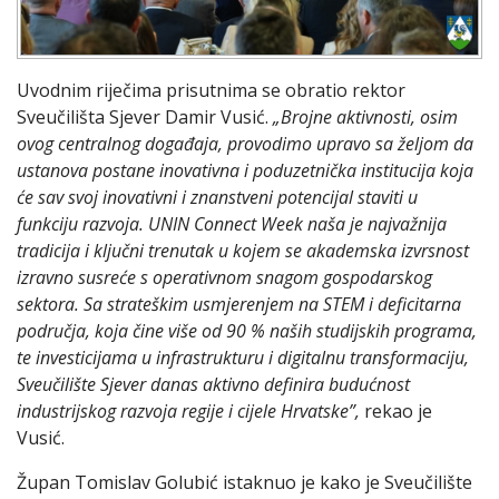
Uvodnim riječima prisutnima se obratio rektor
Sveučilišta Sjever Damir Vusić.
„Brojne aktivnosti, osim
ovog centralnog događaja, provodimo upravo sa željom da
ustanova postane inovativna i poduzetnička institucija koja
će sav svoj inovativni i znanstveni potencijal staviti u
funkciju razvoja.
UNIN Connect Week naša je najvažnija
tradicija i ključni trenutak u kojem se akademska izvrsnost
izravno susreće s operativnom snagom gospodarskog
sektora. Sa strateškim usmjerenjem na STEM i deficitarna
područja, koja čine više od 90 % naših studijskih programa,
te investicijama u infrastrukturu i digitalnu transformaciju,
Sveučilište Sjever danas aktivno definira budućnost
industrijskog razvoja regije i cijele Hrvatske”,
rekao je
Vusić.
Župan Tomislav Golubić istaknuo je kako je Sveučilište