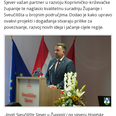
Sjever važan partner u razvoju Koprivničko-križevačke
županije te naglasio kvalitetnu suradnju Županije i
Sveučilišta u brojnim područjima. Dodao je kako upravo
ovakvi projekti i događanja stvaraju prilike za
povezivanje, razvoj novih ideja i jačanje cijele regije.
„Imati Sveučilište Sjever u Županiji i na sjeveru Hrvatske