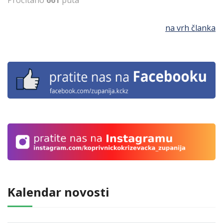
Pročitano
661
puta
na vrh članka
Kalendar novosti