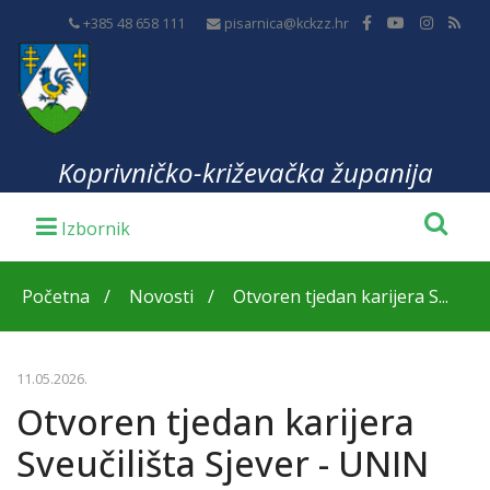
+385 48 658 111
pisarnica@kckzz.hr
Koprivničko-križevačka županija
Početna
Novosti
Otvoren tjedan karijera S...
11.05.2026.
Otvoren tjedan karijera
Sveučilišta Sjever - UNIN