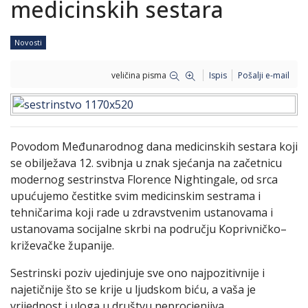
medicinskih sestara
Novosti
veličina pisma
Ispis
Pošalji e-mail
Povodom Međunarodnog dana medicinskih sestara koji
se obilježava 12. svibnja u znak sjećanja na začetnicu
modernog sestrinstva Florence Nightingale, od srca
upućujemo čestitke svim medicinskim sestrama i
tehničarima koji rade u zdravstvenim ustanovama i
ustanovama socijalne skrbi na području Koprivničko–
križevačke županije.
Sestrinski poziv ujedinjuje sve ono najpozitivnije i
najetičnije što se krije u ljudskom biću, a vaša je
vrijednost i uloga u društvu neprocjenjiva.