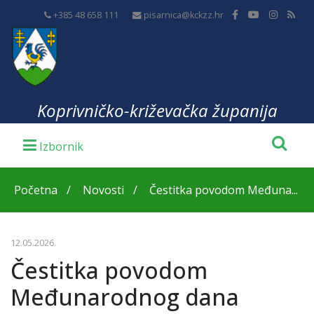
+385 48 658 111
pisarnica@kckzz.hr
Koprivničko-križevačka županija
Početna
Novosti
Čestitka povodom Međuna...
12.05.2026.
Čestitka povodom
Međunarodnog dana