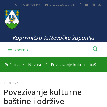
+385 48 658 111
pisarnica@kckzz.hr
Koprivničko-križevačka županija
Početna
Novosti
Povezivanje kulturne baš...
11.05.2026.
Povezivanje kulturne
baštine i održive