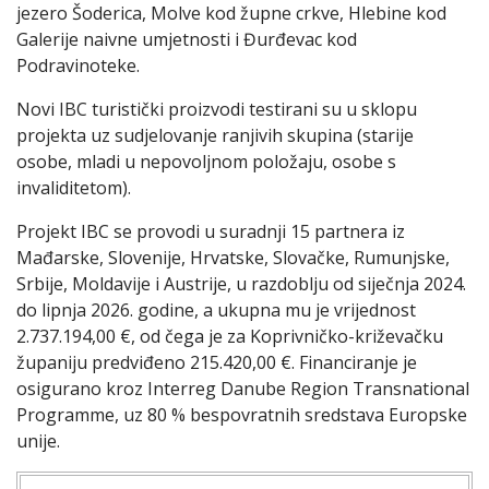
jezero Šoderica, Molve kod župne crkve, Hlebine kod
Galerije naivne umjetnosti i Đurđevac kod
Podravinoteke.
Novi IBC turistički proizvodi testirani su u sklopu
projekta uz sudjelovanje ranjivih skupina (starije
osobe, mladi u nepovoljnom položaju, osobe s
invaliditetom).
Projekt IBC se provodi u suradnji 15 partnera iz
Mađarske, Slovenije, Hrvatske, Slovačke, Rumunjske,
Srbije, Moldavije i Austrije, u razdoblju od siječnja 2024.
do lipnja 2026. godine, a ukupna mu je vrijednost
2.737.194,00 €, od čega je za Koprivničko-križevačku
županiju predviđeno 215.420,00 €. Financiranje je
osigurano kroz Interreg Danube Region Transnational
Programme, uz 80 % bespovratnih sredstava Europske
unije.