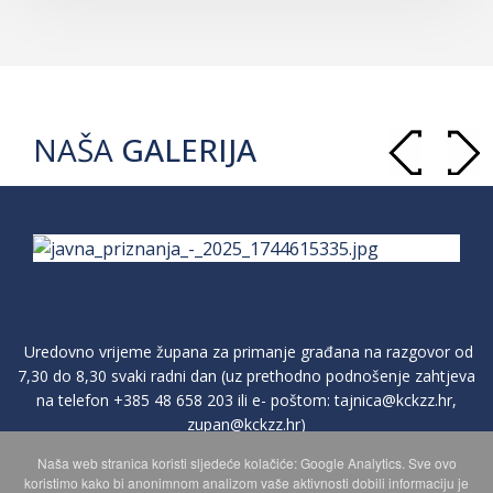
NAŠA
GALERIJA
Uredovno vrijeme župana za primanje građana na razgovor od
7,30 do 8,30 svaki radni dan (uz prethodno podnošenje zahtjeva
na telefon
+385 48 658 203
ili e- poštom:
tajnica@kckzz.hr
,
zupan@kckzz.hr
)
Naša web stranica koristi sljedeće kolačiće: Google Analytics. Sve ovo
koristimo kako bi anonimnom analizom vaše aktivnosti dobili informaciju je
POLITIKA ZAŠTITE PRIVATNOSTI OSOBNIH PODATAKA