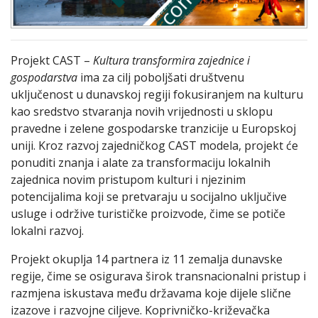
Projekt CAST –
Kultura transformira zajednice i
gospodarstva
ima za cilj poboljšati društvenu
uključenost u dunavskoj regiji fokusiranjem na kulturu
kao sredstvo stvaranja novih vrijednosti u sklopu
pravedne i zelene gospodarske tranzicije u Europskoj
uniji. Kroz razvoj zajedničkog CAST modela, projekt će
ponuditi znanja i alate za transformaciju lokalnih
zajednica novim pristupom kulturi i njezinim
potencijalima koji se pretvaraju u socijalno uključive
usluge i održive turističke proizvode, čime se potiče
lokalni razvoj.
Projekt okuplja 14 partnera iz 11 zemalja dunavske
regije, čime se osigurava širok transnacionalni pristup i
razmjena iskustava među državama koje dijele slične
izazove i razvojne ciljeve. Koprivničko-križevačka