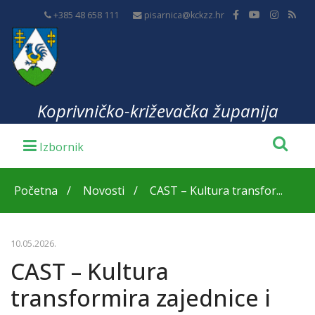
+385 48 658 111
pisarnica@kckzz.hr
Koprivničko-križevačka županija
Početna
Novosti
CAST – Kultura transfor...
10.05.2026.
CAST – Kultura
transformira zajednice i