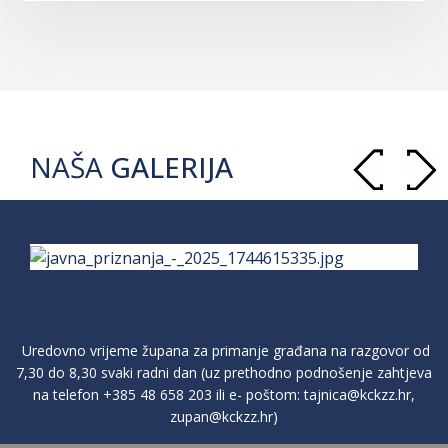
NAŠA
GALERIJA
Uredovno vrijeme župana za primanje građana na razgovor od
7,30 do 8,30 svaki radni dan (uz prethodno podnošenje zahtjeva
na telefon
+385 48 658 203
ili e- poštom:
tajnica@kckzz.hr
,
zupan@kckzz.hr
)