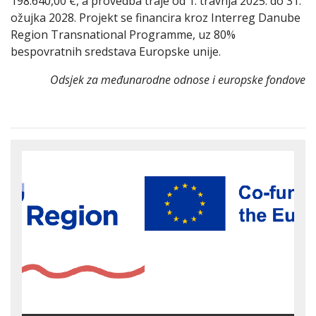
198.640,00 €, a provedba traje od 1. travnja 2025. do 31.
ožujka 2028. Projekt se financira kroz Interreg Danube
Region Transnational Programme, uz 80%
bespovratnih sredstava Europske unije.
Odsjek za međunarodne odnose i europske fondove