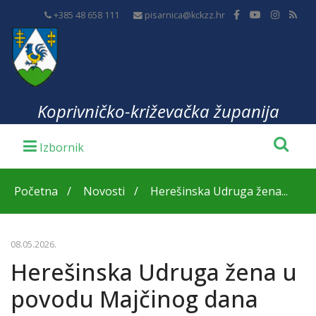
+385 48 658 111
pisarnica@kckzz.hr
Koprivničko-križevačka županija
Početna
Novosti
Herešinska Udruga žena...
08.05.2026.
Herešinska Udruga žena u
povodu Majčinog dana