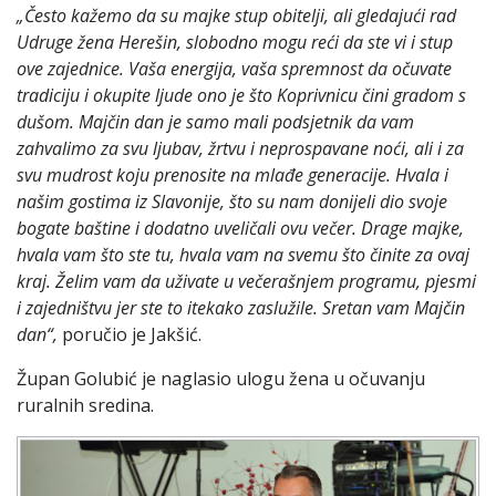
„Često kažemo da su majke stup obitelji, ali gledajući rad
Udruge žena Herešin, slobodno mogu reći da ste vi i stup
ove zajednice. Vaša energija, vaša spremnost da očuvate
tradiciju i okupite ljude ono je što Koprivnicu čini gradom s
dušom. Majčin dan je samo mali podsjetnik da vam
zahvalimo za svu ljubav, žrtvu i neprospavane noći, ali i za
svu mudrost koju prenosite na mlađe generacije. Hvala i
našim gostima iz Slavonije, što su nam donijeli dio svoje
bogate baštine i dodatno uveličali ovu večer. Drage majke,
hvala vam što ste tu, hvala vam na svemu što činite za ovaj
kraj. Želim vam da uživate u večerašnjem programu, pjesmi
i zajedništvu jer ste to itekako zaslužile. Sretan vam Majčin
dan“,
poručio je Jakšić.
Župan Golubić je naglasio ulogu žena u očuvanju
ruralnih sredina.