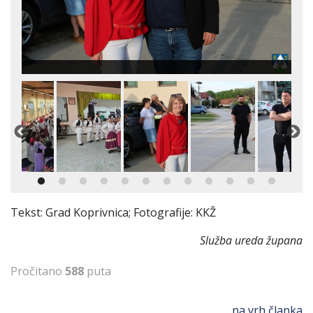
Tekst: Grad Koprivnica; Fotografije: KKŽ
Služba ureda župana
Pročitano
588
puta
na vrh članka