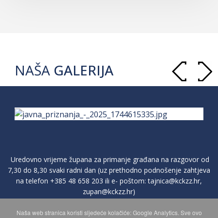
NAŠA
GALERIJA
Uredovno vrijeme župana za primanje građana na razgovor od
7,30 do 8,30 svaki radni dan (uz prethodno podnošenje zahtjeva
na telefon
+385 48 658 203
ili e- poštom:
tajnica@kckzz.hr
,
zupan@kckzz.hr
)
Naša web stranica koristi sljedeće kolačiće: Google Analytics. Sve ovo