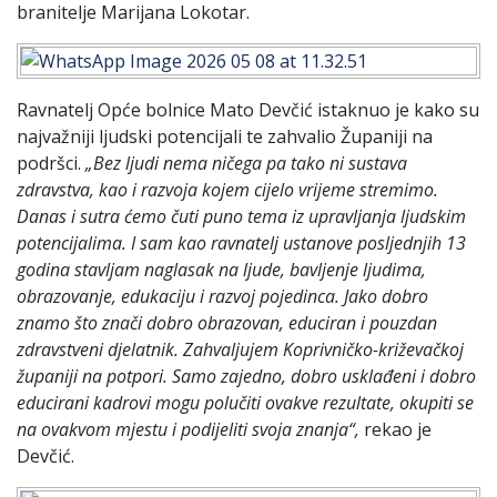
branitelje Marijana Lokotar.
Ravnatelj Opće bolnice Mato Devčić istaknuo je kako su
najvažniji ljudski potencijali te zahvalio Županiji na
podršci.
„Bez ljudi nema ničega pa tako ni sustava
zdravstva, kao i razvoja kojem cijelo vrijeme stremimo.
Danas i sutra ćemo čuti puno tema iz upravljanja ljudskim
potencijalima. I sam kao ravnatelj ustanove posljednjih 13
godina stavljam naglasak na ljude, bavljenje ljudima,
obrazovanje, edukaciju i razvoj pojedinca. Jako dobro
znamo što znači dobro obrazovan, educiran i pouzdan
zdravstveni djelatnik. Zahvaljujem Koprivničko-križevačkoj
županiji na potpori. Samo zajedno, dobro usklađeni i dobro
educirani kadrovi mogu polučiti ovakve rezultate, okupiti se
na ovakvom mjestu i podijeliti svoja znanja“,
rekao je
Devčić.