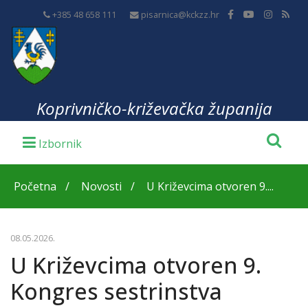
+385 48 658 111
pisarnica@kckzz.hr
Koprivničko-križevačka županija
Početna
Novosti
U Križevcima otvoren 9....
08.05.2026.
U Križevcima otvoren 9.
Kongres sestrinstva