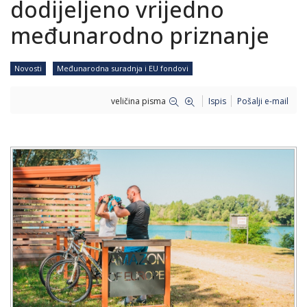
dodijeljeno vrijedno
međunarodno priznanje
Novosti
Međunarodna suradnja i EU fondovi
veličina pisma
Ispis
Pošalji e-mail