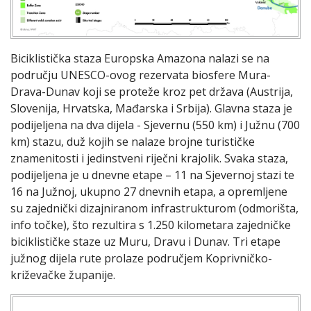
Biciklistička staza Europska Amazona nalazi se na
području UNESCO-ovog rezervata biosfere Mura-
Drava-Dunav koji se proteže kroz pet država (Austrija,
Slovenija, Hrvatska, Mađarska i Srbija). Glavna staza je
podijeljena na dva dijela - Sjevernu (550 km) i Južnu (700
km) stazu, duž kojih se nalaze brojne turističke
znamenitosti i jedinstveni riječni krajolik. Svaka staza,
podijeljena je u dnevne etape – 11 na Sjevernoj stazi te
16 na Južnoj, ukupno 27 dnevnih etapa, a opremljene
su zajednički dizajniranom infrastrukturom (odmorišta,
info točke), što rezultira s 1.250 kilometara zajedničke
biciklističke staze uz Muru, Dravu i Dunav. Tri etape
južnog dijela rute prolaze područjem Koprivničko-
križevačke županije.