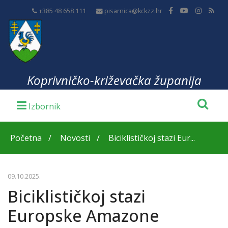
+385 48 658 111
pisarnica@kckzz.hr
Koprivničko-križevačka županija
Početna
Novosti
Biciklističkoj stazi Eur...
09.10.2025.
Biciklističkoj stazi
Europske Amazone