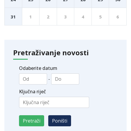
31
1
2
3
4
5
6
Pretraživanje novosti
Odaberite datum
-
Ključna riječ