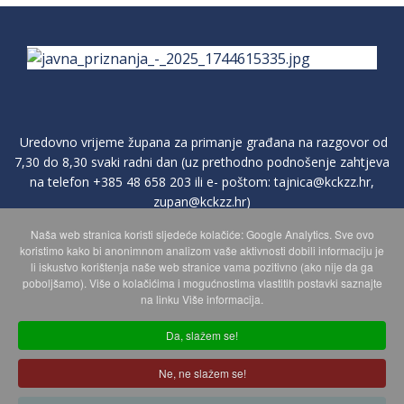
Uredovno vrijeme župana za primanje građana na razgovor od
7,30 do 8,30 svaki radni dan (uz prethodno podnošenje zahtjeva
na telefon
+385 48 658 203
ili e- poštom:
tajnica@kckzz.hr
,
zupan@kckzz.hr
)
Naša web stranica koristi sljedeće kolačiće: Google Analytics. Sve ovo
koristimo kako bi anonimnom analizom vaše aktivnosti dobili informaciju je
POLITIKA ZAŠTITE PRIVATNOSTI OSOBNIH PODATAKA
li iskustvo korištenja naše web stranice vama pozitivno (ako nije da ga
poboljšamo). Više o kolačićima i mogućnostima vlastitih postavki saznajte
na linku Više informacija.
MAPA WEBA
Da, slažem se!
Ne, ne slažem se!
Copyright © 2026 Koprivničko - križevačka županija. Sva prava
zadržana.