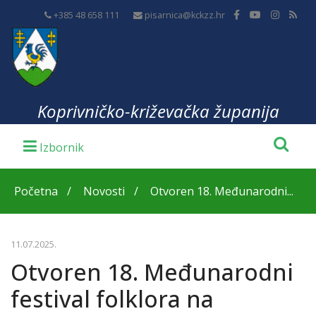
+385 48 658 111
pisarnica@kckzz.hr
Koprivničko-križevačka županija
Početna
Novosti
Otvoren 18. Međunarodni...
11.07.2025.
Otvoren 18. Međunarodni
festival folklora na