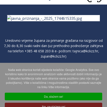
Uredovno vrijeme župana za primanje građana na razgovor od
7,30 do 8,30 svaki radni dan (uz prethodno podnošenje zahtjeva
na telefon
+385 48 658 203
ili e- poštom:
tajnica@kckzz.hr
,
zupan@kckzz.hr
)
Naša web stranica koristi sljedeće kolačiće: Google Analytics. Sve ovo
POLITIKA ZAŠTITE PRIVATNOSTI OSOBNIH PODATAKA
koristimo kako bi anonimnom analizom vaše aktivnosti dobili informaciju je
li iskustvo korištenja naše web stranice vama pozitivno (ako nije da ga
poboljšamo). Više o kolačićima i mogućnostima vlastitih postavki saznajte
MAPA WEBA
na linku Više informacija.
Da, slažem se!
Copyright © 2026 Koprivničko - križevačka županija. Sva prava
Ne, ne slažem se!