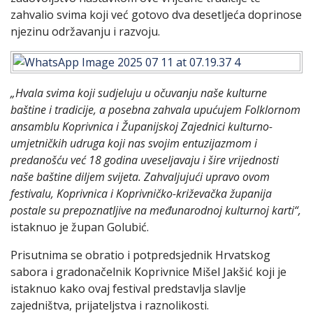
zahvalio svima koji već gotovo dva desetljeća doprinose
njezinu održavanju i razvoju.
„Hvala svima koji sudjeluju u očuvanju naše kulturne
baštine i tradicije, a posebna zahvala upućujem Folklornom
ansamblu Koprivnica i Županijskoj Zajednici kulturno-
umjetničkih udruga koji nas svojim entuzijazmom i
predanošću već 18 godina uveseljavaju i šire vrijednosti
naše baštine diljem svijeta. Zahvaljujući upravo ovom
festivalu, Koprivnica i Koprivničko-križevačka županija
postale su prepoznatljive na međunarodnoj kulturnoj karti“,
istaknuo je župan Golubić.
Prisutnima se obratio i potpredsjednik Hrvatskog
sabora i gradonačelnik Koprivnice Mišel Jakšić koji je
istaknuo kako ovaj festival predstavlja slavlje
zajedništva, prijateljstva i raznolikosti.