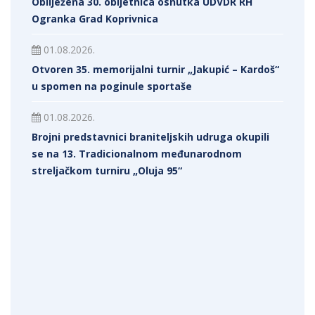
Obilježena 30. obljetnica osnutka UDVDR RH
Ogranka Grad Koprivnica
01.08.2026.
Otvoren 35. memorijalni turnir „Jakupić – Kardoš“
u spomen na poginule sportaše
01.08.2026.
Brojni predstavnici braniteljskih udruga okupili
se na 13. Tradicionalnom međunarodnom
streljačkom turniru „Oluja 95“