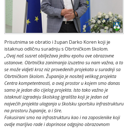
Prisutnima se obratio i župan Darko Koren koji je
istaknuo odličnu suradnju s Obrtničkom školom.
„Ovaj naš susret obilježava jednu epohu ove obrazovne
ustanove. Obrtnička zanimanja izuzetno su nam važna, a to
se može vidjeti kroz niz provedenih projekata u suradnji sa
Obrtničkom školom. Županija je nositelj velikog projekta
Centra kompetentnosti, a ovaj prostor u kojem smo danas
samo je jedan dio cijelog projekta. Isto tako važno je
istaknuti izgradnju školskog igrališta koji je jedan od
najvećih projekta ulaganja u školsku sportsku infrastrukturu
na prostoru županije, a i šire.
Fokusirani smo na infrastrukturu kao i na zaposlenike koji
ovdje marljivo rade i doprinose odgojno obrazovnom