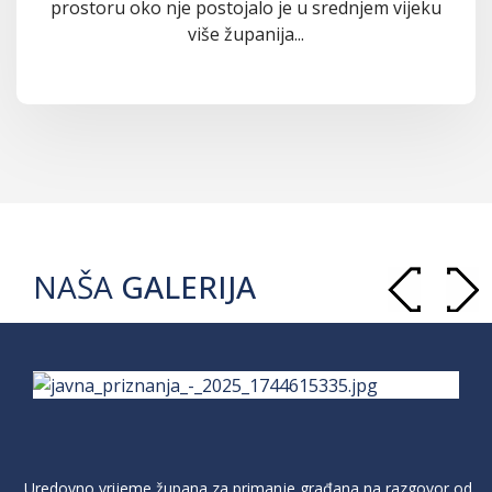
prostoru oko nje postojalo je u srednjem vijeku
više županija...
NAŠA
GALERIJA
Uredovno vrijeme župana za primanje građana na razgovor od