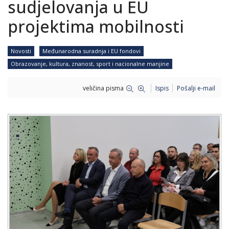
sudjelovanja u EU
projektima mobilnosti
Novosti
Međunarodna suradnja i EU fondovi
Obrazovanje, kultura, znanost, sport i nacionalne manjine
veličina pisma
Ispis
Pošalji e-mail