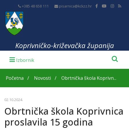
+385 48 658 111
pisarnica@kckzz.hr
Koprivničko-križevačka županija
Početna
Novosti
Obrtnička škola Koprivn...
02.10.2024.
Obrtnička škola Koprivnica
proslavila 15 godina