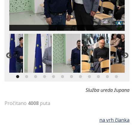
Služba ureda župana
Pročitano
4008
puta
na vrh članka