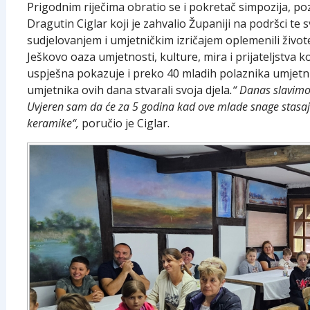
Prigodnim riječima obratio se i pokretač simpozija, po
Dragutin Ciglar koji je zahvalio Županiji na podršci te
sudjelovanjem i umjetničkim izričajem oplemenili živote
Ješkovo oaza umjetnosti, kulture, mira i prijateljstva ko
uspješna pokazuje i preko 40 mladih polaznika umjetn
umjetnika ovih dana stvarali svoja djela
.“ Danas slavimo
Uvjeren sam da će za 5 godina kad ove mlade snage stasaju
keramike“,
poručio je Ciglar.