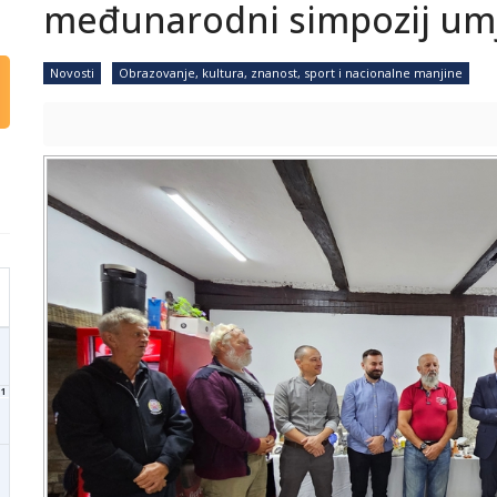
međunarodni simpozij um
Novosti
Obrazovanje, kultura, znanost, sport i nacionalne manjine
1