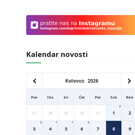
Kalendar novosti
Kolovoz
2026
Pon
Uto
Sri
Čet
Pet
Sub
Ned
3
1
2
27
28
29
30
31
2
1
1
3
3
4
5
6
7
8
9