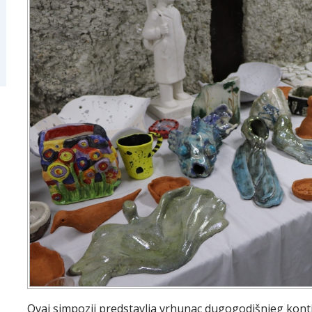
Ovaj simpozij predstavlja vrhunac dugogodišnjeg kont