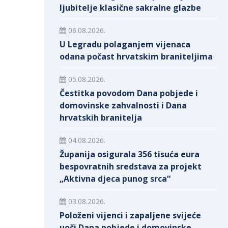
ljubitelje klasične sakralne glazbe
06.08.2026.
U Legradu polaganjem vijenaca
odana počast hrvatskim braniteljima
05.08.2026.
Čestitka povodom Dana pobjede i
domovinske zahvalnosti i Dana
hrvatskih branitelja
04.08.2026.
Županija osigurala 356 tisuća eura
bespovratnih sredstava za projekt
„Aktivna djeca punog srca“
03.08.2026.
Položeni vijenci i zapaljene svijeće
uoči Dana pobjede i domovinske