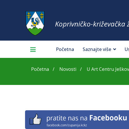
Koprivničko-križevačka 
Početna
Saznajte više
U
Početna
Novosti
U Art Centru Ješkovo