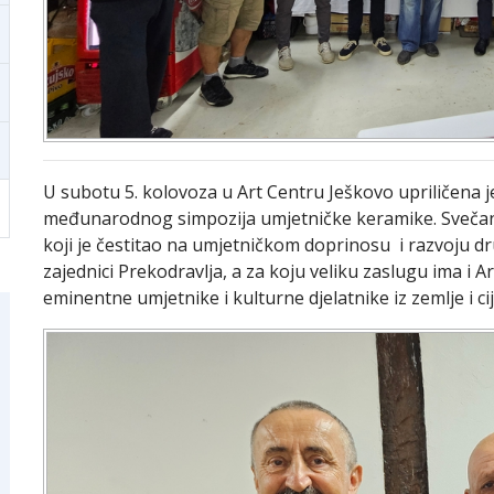
U subotu 5. kolovoza u Art Centru Ješkovo upriličena j
međunarodnog simpozija umjetničke keramike. Svečano
koji je čestitao na umjetničkom doprinosu i razvoju 
zajednici Prekodravlja, a za koju veliku zaslugu ima i 
eminentne umjetnike i kulturne djelatnike iz zemlje i cij