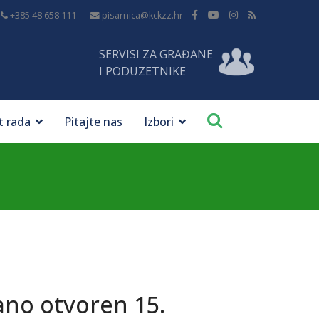
+385 48 658 111
pisarnica@kckzz.hr
SERVISI ZA GRAĐANE
I PODUZETNIKE
t rada
Pitajte nas
Izbori
ano otvoren 15.