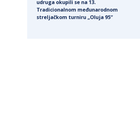
udruga okupili se na 13.
Tradicionalnom međunarodnom
streljačkom turniru „Oluja 95“