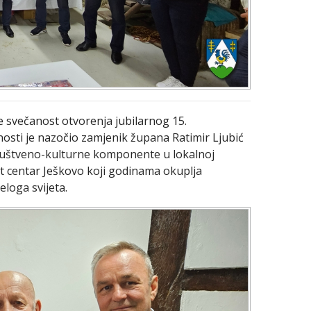
e svečanost otvorenja jubilarnog 15.
sti je nazočio zamjenik župana Ratimir Ljubić
društveno-kulturne komponente u lokalnoj
Art centar Ješkovo koji godinama okuplja
eloga svijeta.