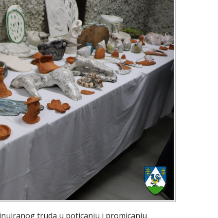
inuiranog truda u poticanju i promicanju