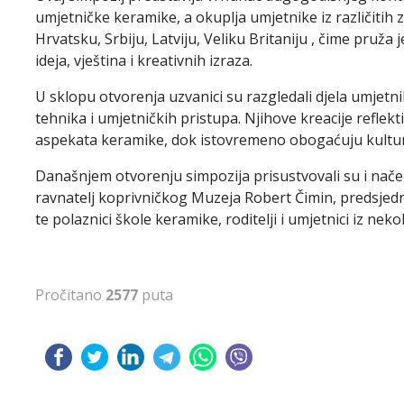
umjetničke keramike, a okuplja umjetnike iz različitih 
Hrvatsku, Srbiju, Latviju, Veliku Britaniju , čime pru
ideja, vještina i kreativnih izraza.
U sklopu otvorenja uzvanici su razgledali djela umjetn
tehnika i umjetničkih pristupa. Njihove kreacije reflekt
aspekata keramike, dok istovremeno obogaćuju kultur
Današnjem otvorenju simpozija prisustvovali su i nače
ravnatelj koprivničkog Muzeja Robert Čimin, predsjed
te polaznici škole keramike, roditelji i umjetnici iz neko
Pročitano
2577
puta