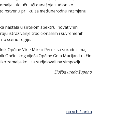
zemalja, uključujući današnje sudionike
ža jedinstvenu priliku za međunarodnu razmjenu
ika nastala u širokom spektru inovativnih
iraju istraživanje tradicionalnih i suvremenih
nu scenu regije.
lnik Općine Virje Mirko Perok sa suradnicima,
nik Općinskog vijeća Općine Gola Marijan Lukčin
liko zemalja koji su sudjelovali na simpoziju.
Služba ureda župana
na vrh članka