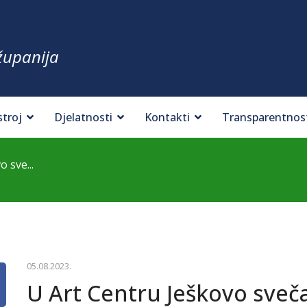
županija
stroj
Djelatnosti
Kontakti
Transparentnos
 sve...
05.08.2023.
U Art Centru Ješkovo sveč