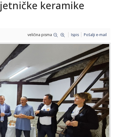
jetničke keramike
veličina pisma
Ispis
Pošalji e-mail