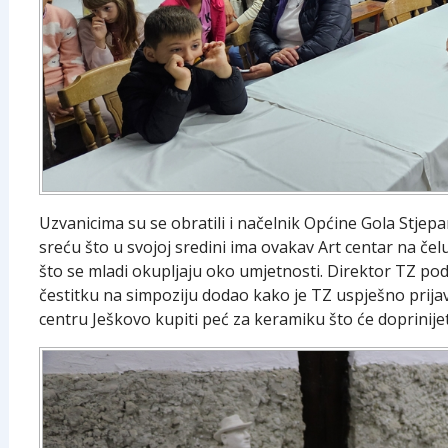
Uzvanicima su se obratili i načelnik Općine Gola Stjepa
sreću što u svojoj sredini ima ovakav Art centar na če
što se mladi okupljaju oko umjetnosti. Direktor TZ pod
čestitku na simpoziju dodao kako je TZ uspješno prijav
centru Ješkovo kupiti peć za keramiku što će doprinije