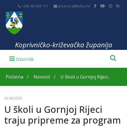
+385 48 658 111
pisarnica@kckzz.hr
Koprivničko-križevačka županija
Početna
Novosti
U školi u Gornjoj Rijeci...
02.08.2023.
U školi u Gornjoj Rijeci
traju pripreme za program