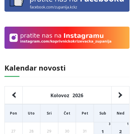
Kalendar novosti
Kolovoz
2026
Pon
Uto
Sri
Čet
Pet
Sub
Ned
3
1
1
2
27
28
29
30
31