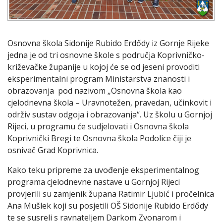
Osnovna škola Sidonije Rubido Erdődy iz Gornje Rijeke
jedna je od tri osnovne škole s područja Koprivničko-
križevačke županije u kojoj će se od jeseni provoditi
eksperimentalni program Ministarstva znanosti i
obrazovanja pod nazivom „Osnovna škola kao
cjelodnevna škola – Uravnotežen, pravedan, učinkovit i
održiv sustav odgoja i obrazovanja“. Uz školu u Gornjoj
Rijeci, u programu će sudjelovati i Osnovna škola
Koprivnički Bregi te Osnovna škola Podolice čiji je
osnivač Grad Koprivnica.
Kako teku pripreme za uvođenje eksperimentalnog
programa cjelodnevne nastave u Gornjoj Rijeci
provjerili su zamjenik župana Ratimir Ljubić i pročelnica
Ana Mušlek koji su posjetili OŠ Sidonije Rubido Erdődy
te se susreli s ravnateljem Darkom Zvonarom i