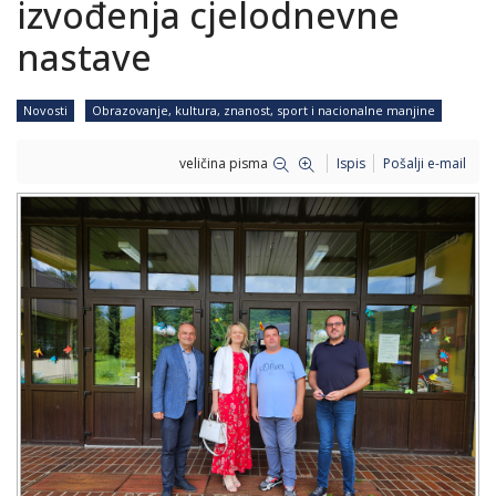
izvođenja cjelodnevne
nastave
Novosti
Obrazovanje, kultura, znanost, sport i nacionalne manjine
veličina pisma
Ispis
Pošalji e-mail