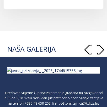
NAŠA
GALERIJA
Uredovno vrijeme župana za primanje građana na razgovor od
7,30 do 8,30 svaki radni dan (uz prethodno podnošenje zahtjeva
na telefon
+385 48 658 203
ili e- poštom:
tajnica@kckzz.hr
,