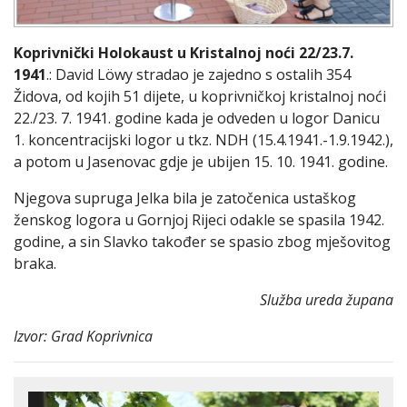
Koprivnički Holokaust u Kristalnoj noći 22/23.7.
1941
.: David Löwy stradao je zajedno s ostalih 354
Židova, od kojih 51 dijete, u koprivničkoj kristalnoj noći
22./23. 7. 1941. godine kada je odveden u logor Danicu
1. koncentracijski logor u tkz. NDH (15.4.1941.-1.9.1942.),
a potom u Jasenovac gdje je ubijen 15. 10. 1941. godine.
Njegova supruga Jelka bila je zatočenica ustaškog
ženskog logora u Gornjoj Rijeci odakle se spasila 1942.
godine, a sin Slavko također se spasio zbog mješovitog
braka.
Služba ureda župana
Izvor: Grad Koprivnica