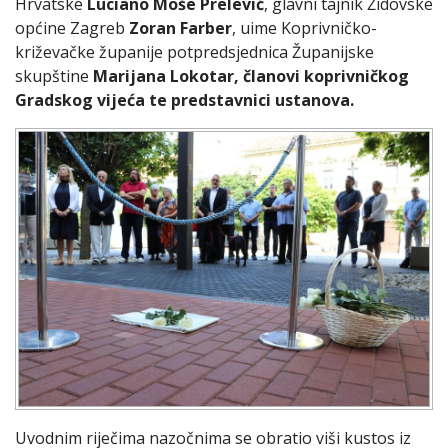
Hrvatske
Luciano Moše Prelević
, glavni tajnik Židovske
općine Zagreb
Zoran Farber
, uime Koprivničko-
križevačke županije potpredsjednica Županijske
skupštine
Marijana Lokotar, članovi koprivničkog
Gradskog vijeća te predstavnici ustanova.
Uvodnim riječima nazočnima se obratio viši kustos iz