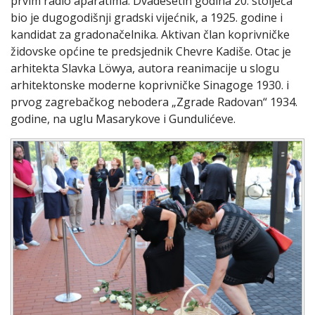
prvim radio aparatima. Dvadesetih godina 20. stoljeća
bio je dugogodišnji gradski vijećnik, a 1925. godine i
kandidat za gradonačelnika. Aktivan član koprivničke
židovske općine te predsjednik Chevre Kadiše. Otac je
arhitekta Slavka Löwya, autora reanimacije u slogu
arhitektonske moderne koprivničke Sinagoge 1930. i
prvog zagrebačkog nebodera „Zgrade Radovan“ 1934.
godine, na uglu Masarykove i Gundulićeve.