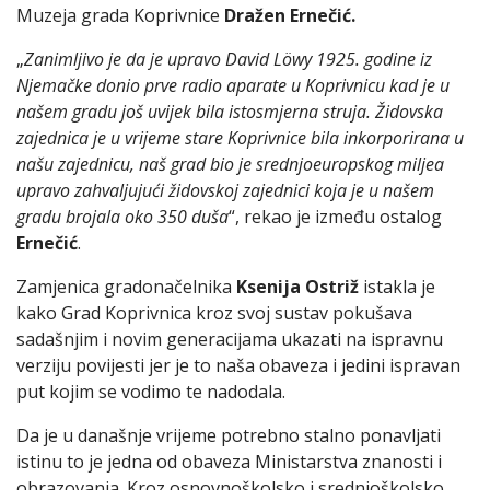
Muzeja grada Koprivnice
Dražen Ernečić.
„
Zanimljivo je da je upravo David Löwy 1925. godine iz
Njemačke donio prve radio aparate u Koprivnicu kad je u
našem gradu još uvijek bila istosmjerna struja. Židovska
zajednica je u vrijeme stare Koprivnice bila inkorporirana u
našu zajednicu, naš grad bio je srednjoeuropskog miljea
upravo zahvaljujući židovskoj zajednici koja je u našem
gradu brojala oko 350 duša
“, rekao je između ostalog
Ernečić
.
Zamjenica gradonačelnika
Ksenija Ostriž
istakla je
kako Grad Koprivnica kroz svoj sustav pokušava
sadašnjim i novim generacijama ukazati na ispravnu
verziju povijesti jer je to naša obaveza i jedini ispravan
put kojim se vodimo te nadodala.
Da je u današnje vrijeme potrebno stalno ponavljati
istinu to je jedna od obaveza Ministarstva znanosti i
obrazovanja. Kroz osnovnoškolsko i srednjoškolsko