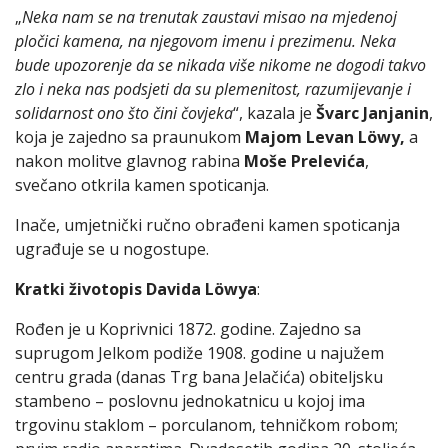
„
Neka nam se na trenutak zaustavi misao na mjedenoj
pločici kamena, na njegovom imenu i prezimenu. Neka
bude upozorenje da se nikada više nikome ne dogodi takvo
zlo i neka nas podsjeti da su plemenitost, razumijevanje i
solidarnost ono što čini čovjeka
“, kazala je
Švarc Janjanin
,
koja je zajedno sa praunukom
Majom Levan Löwy,
a
nakon molitve glavnog rabina
Moše Prelevića
,
svečano otkrila kamen spoticanja.
Inače, umjetnički ručno obrađeni kamen spoticanja
ugrađuje se u nogostupe.
Kratki životopis Davida Löwya
:
Rođen je u Koprivnici 1872. godine. Zajedno sa
suprugom Jelkom podiže 1908. godine u najužem
centru grada (danas Trg bana Jelačića) obiteljsku
stambeno – poslovnu jednokatnicu u kojoj ima
trgovinu staklom – porculanom, tehničkom robom;