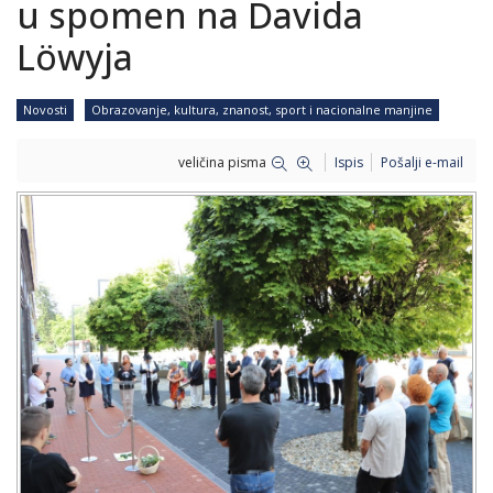
u spomen na Davida
Löwyja
Novosti
Obrazovanje, kultura, znanost, sport i nacionalne manjine
veličina pisma
Ispis
Pošalji e-mail