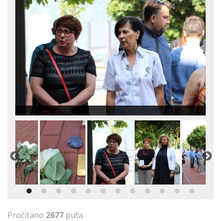
Pročitano
2677
puta