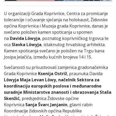
U organizaciji Grada Koprivnice, Centra za promicanje
tolerancije i očuvanje sjećanja na holokaust, Židovske
općina Koprivnica i Muzeja grada Koprivnice, danas je
svečano položen kamen spoticanja u spomen
na
Davida Löwyja
, poznatog koprivničkog trgovca te
oca
Slavka Löwyja
, istaknutog hrvatskog arhitekta.
Kamen spoticanja svečano je položen na Trgu bana
Josipa Jelačića, između kućnih brojeva 14 i 15.
Svečanosti su prisustvovali zamjenica gradonačelnika
Grada Koprivnice
Ksenija Ostriž
, praunuka Davida
Löwyja Maja Levan Löwy, načelnik Sektora za
koordinaciju europskih poslova i međunarodne
suradnje Ministarstva znanosti i obrazovanja Staša
Skenžić,
predsjednica Židovske općine
Koprivnica
Sanja Švarc Janjanin
, glavni rabin
Koordinacije židovskih općina Republike