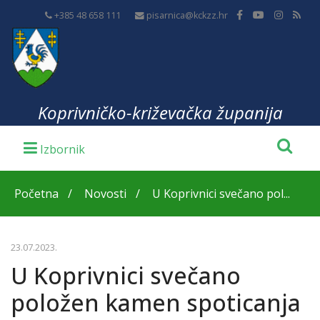
+385 48 658 111
pisarnica@kckzz.hr
Koprivničko-križevačka županija
Početna
Novosti
U Koprivnici svečano pol...
23.07.2023.
U Koprivnici svečano
položen kamen spoticanja