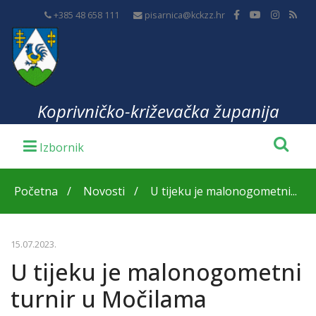
+385 48 658 111
pisarnica@kckzz.hr
Koprivničko-križevačka županija
Početna
Novosti
U tijeku je malonogometni...
15.07.2023.
U tijeku je malonogometni
turnir u Močilama