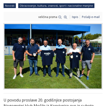
Novosti
Obrazovanje, kultura, znanost, sport i nacionalne manjine
veličina pisma
Ispis
Pošalji e-mail
U povodu proslave 20. godišnjice postojanja
Nogometni klub Močile iz Koprivnice ove je subote