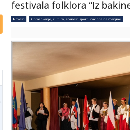
festivala folklora “Iz bakin
Novosti
Obrazovanje, kultura, znanost, sport i nacionalne manjine
1