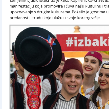
Zamjenik Ljubić istaknuo je kako Koprivničko-križev
manifestaciju koja promovira i čuva našu kulturnu i tr
upoznavanje s drugim kulturama. Poželio je gostima u
predanosti i trudu koje ulažu u svoje koreografije.