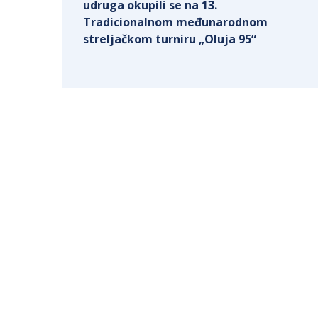
udruga okupili se na 13.
Tradicionalnom međunarodnom
streljačkom turniru „Oluja 95“