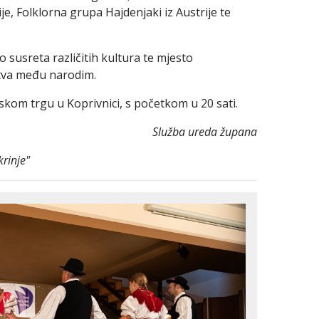
e, Folklorna grupa Hajdenjaki iz Austrije te
to susreta različitih kultura te mjesto
jstva među narodim.
skom trgu u Koprivnici, s početkom u 20 sati.
Služba ureda župana
krinje"