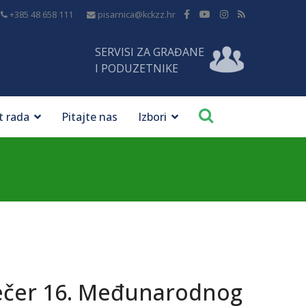
+385 48 658 111
pisarnica@kckzz.hr
SERVISI ZA GRAĐANE
I PODUZETNIKE
t rada
Pitajte nas
Izbori
ečer 16. Međunarodnog