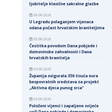
ljubitelje klasične sakralne glazbe
06.08.2026.
U Legradu polaganjem vijenaca
odana počast hrvatskim braniteljima
05.08.2026.
Čestitka povodom Dana pobjede i
domovinske zahvalnosti i Dana
hrvatskih branitelja
04.08.2026.
Županija osigurala 356 tisuća eura
bespovratnih sredstava za projekt
„Aktivna djeca punog srca“
03.08.2026.
Položeni vijenci i zapaljene svijeće
uoči Dana pobjede i domovinske