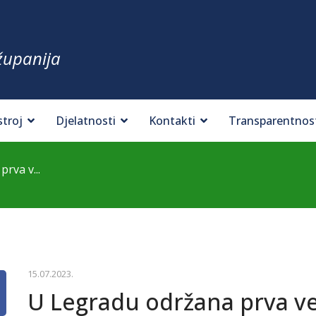
županija
stroj
Djelatnosti
Kontakti
Transparentnos
rva v...
15.07.2023.
U Legradu održana prva v