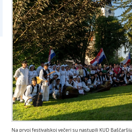
Na prvoj festivalskoj večeri su nastupili KUD Baščarši