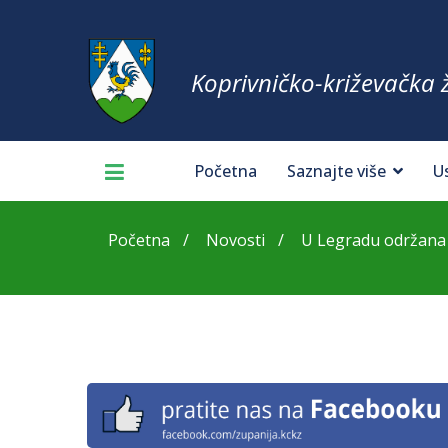
Koprivničko-križevačka 
Početna
Saznajte više
U
Početna
Novosti
U Legradu održana p