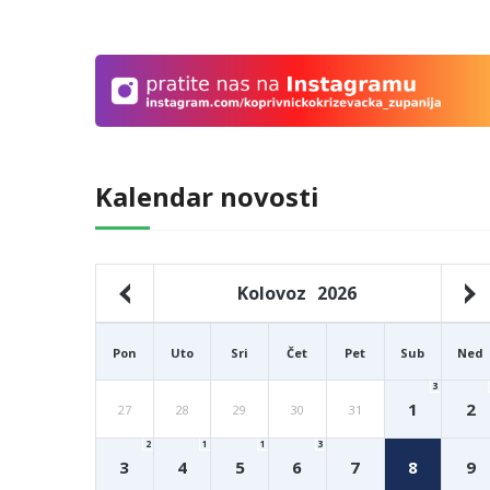
Kalendar novosti
Kolovoz
2026
Pon
Uto
Sri
Čet
Pet
Sub
Ned
3
1
2
27
28
29
30
31
2
1
1
3
3
4
5
6
7
8
9