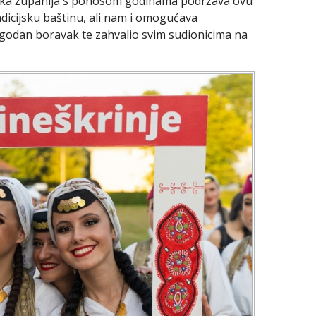
ačka županija s ponosom godinama podržava ovu
adicijsku baštinu, ali nam i omogućava
godan boravak te zahvalio svim sudionicima na