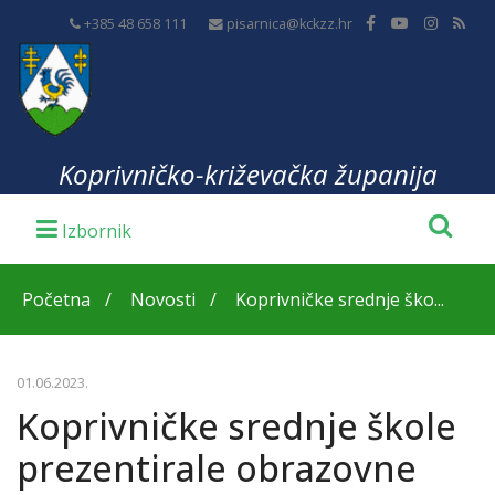
+385 48 658 111
pisarnica@kckzz.hr
Koprivničko-križevačka županija
Početna
Novosti
Koprivničke srednje ško...
01.06.2023.
Koprivničke srednje škole
prezentirale obrazovne