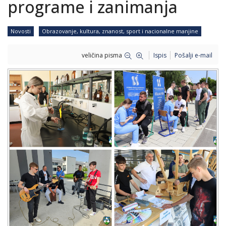
programe i zanimanja
Novosti
Obrazovanje, kultura, znanost, sport i nacionalne manjine
veličina pisma
Ispis
Pošalji e-mail