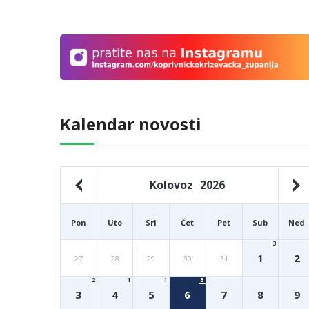
Kalendar novosti
Kolovoz
2026
Pon
Uto
Sri
Čet
Pet
Sub
Ned
3
1
2
27
28
29
30
31
2
1
1
3
3
4
5
6
7
8
9