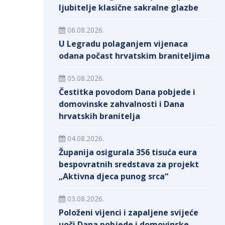
ljubitelje klasične sakralne glazbe
06.08.2026.
U Legradu polaganjem vijenaca
odana počast hrvatskim braniteljima
05.08.2026.
Čestitka povodom Dana pobjede i
domovinske zahvalnosti i Dana
hrvatskih branitelja
04.08.2026.
Županija osigurala 356 tisuća eura
bespovratnih sredstava za projekt
„Aktivna djeca punog srca“
03.08.2026.
Položeni vijenci i zapaljene svijeće
uoči Dana pobjede i domovinske