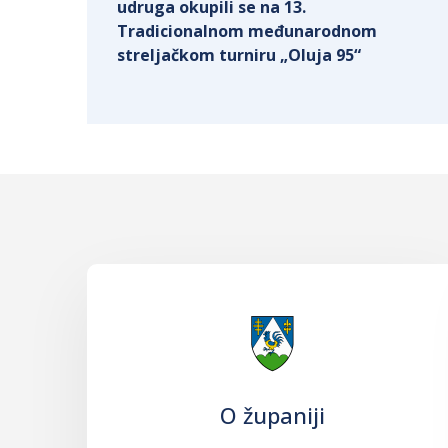
udruga okupili se na 13.
Tradicionalnom međunarodnom
streljačkom turniru „Oluja 95“
O županiji