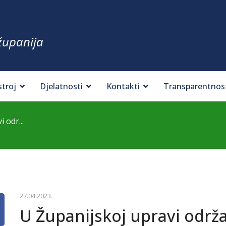
županija
stroj
Djelatnosti
Kontakti
Transparentnos
 odr...
27.04.2023.
U Županijskoj upravi održ