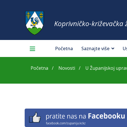
Koprivničko-križevačka 
Početna
Saznajte više
U
Početna
Novosti
U Županijskoj upravi