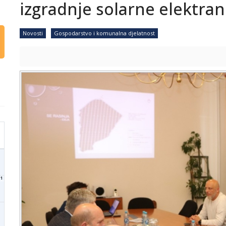
izgradnje solarne elektran
Novosti
Gospodarstvo i komunalna djelatnost
1