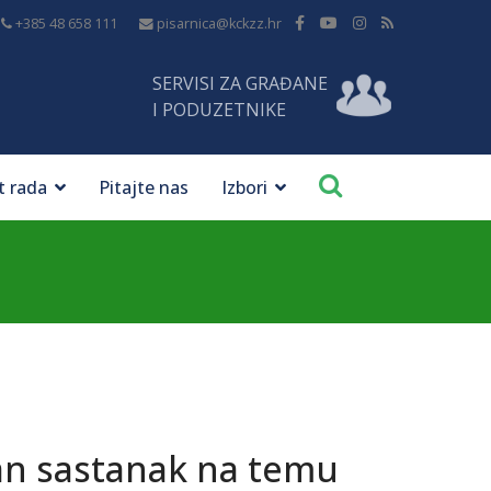
+385 48 658 111
pisarnica@kckzz.hr
SERVISI ZA GRAĐANE
I PODUZETNIKE
t rada
Pitajte nas
Izbori
an sastanak na temu