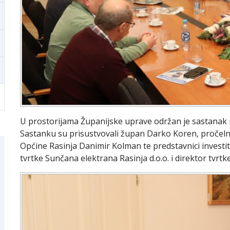
U prostorijama Županijske uprave održan je sastanak n
Sastanku su prisustvovali župan Darko Koren, pročelnic
Općine Rasinja Danimir Kolman te predstavnici investit
tvrtke Sunčana elektrana Rasinja d.o.o. i direktor tvrtk