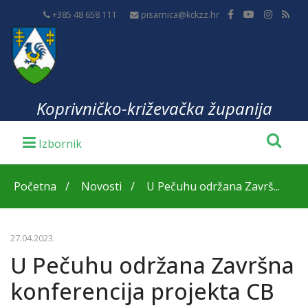
+385 48 658 111
pisarnica@kckzz.hr
Koprivničko-križevačka županija
Početna
Novosti
U Pečuhu održana Završ...
27.04.2023.
U Pečuhu održana Završna
konferencija projekta CB