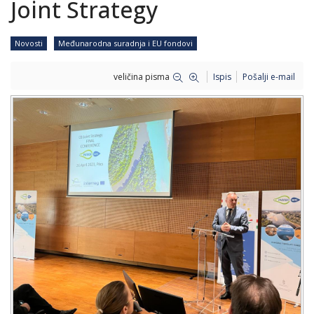
Joint Strategy
Novosti
Međunarodna suradnja i EU fondovi
veličina pisma
Ispis
Pošalji e-mail