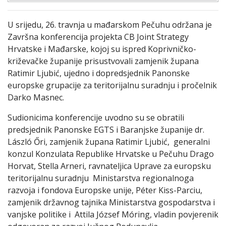
U srijedu, 26. travnja u mađarskom Pečuhu održana je
Završna konferencija projekta CB Joint Strategy
Hrvatske i Mađarske, kojoj su ispred Koprivničko-
križevačke županije prisustvovali zamjenik župana
Ratimir Ljubić, ujedno i dopredsjednik Panonske
europske grupacije za teritorijalnu suradnju i pročelnik
Darko Masnec.
Sudionicima konferencije uvodno su se obratili
predsjednik Panonske EGTS i Baranjske županije dr.
László Őri, zamjenik župana Ratimir Ljubić, generalni
konzul Konzulata Republike Hrvatske u Pečuhu Drago
Horvat, Stella Arneri, ravnateljica Uprave za europsku
teritorijalnu suradnju Ministarstva regionalnoga
razvoja i fondova Europske unije, Péter Kiss-Parciu,
zamjenik državnog tajnika Ministarstva gospodarstva i
vanjske politike i Attila József Móring, vladin povjerenik