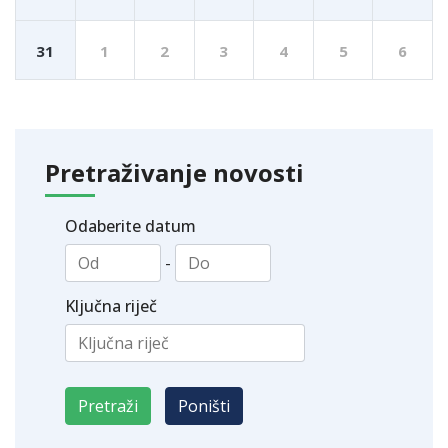
31
1
2
3
4
5
6
Pretraživanje novosti
Odaberite datum
-
Ključna riječ