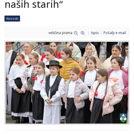
naših starih“
Novosti
veličina pisma
Ispis
Pošalji e-mail