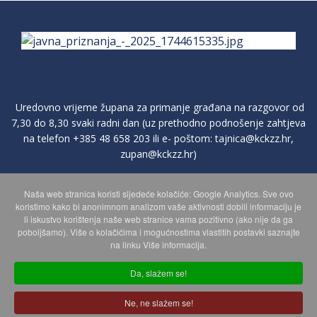
Uredovno vrijeme župana za primanje građana na razgovor od
7,30 do 8,30 svaki radni dan (uz prethodno podnošenje zahtjeva
na telefon
+385 48 658 203
ili e- poštom:
tajnica@kckzz.hr
,
zupan@kckzz.hr
)
Naša web stranica koristi sljedeće kolačiće: Google Analytics. Sve ovo
POLITIKA ZAŠTITE PRIVATNOSTI OSOBNIH PODATAKA
koristimo kako bi anonimnom analizom vaše aktivnosti dobili informaciju je
li iskustvo korištenja naše web stranice vama pozitivno (ako nije da ga
poboljšamo). Više o kolačićima i mogućnostima vlastitih postavki saznajte
MAPA WEBA
na linku Više informacija.
Da, slažem se!
Copyright © 2026 Koprivničko - križevačka županija. Sva prava
Ne, ne slažem se!
zadržana.