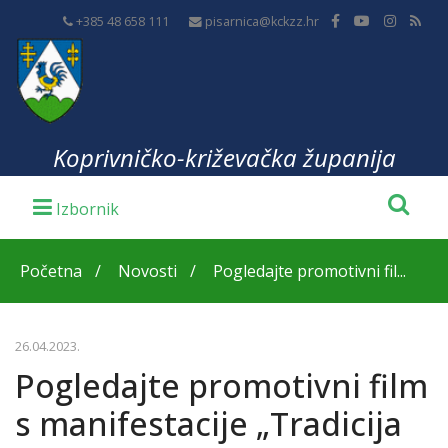
+385 48 658 111
pisarnica@kckzz.hr
Koprivničko-križevačka županija
Početna
Novosti
Pogledajte promotivni fil...
26.04.2023.
Pogledajte promotivni film
s manifestacije „Tradicija