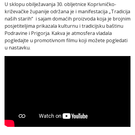
U sklopu obilježavanja 30. obljetnice Koprivničko-
križevačke županije održana je i manifestacija „Tradicija
naših starih“ i sajam domaćih proizvoda koja je brojnim
posjetiteljima prikazala kulturnu i tradicijsku baštinu
Podravine i Prigorja. Kakva je atmosfera vladala
pogledajte u promotivnom filmu koji možete pogledati
u nastavku.