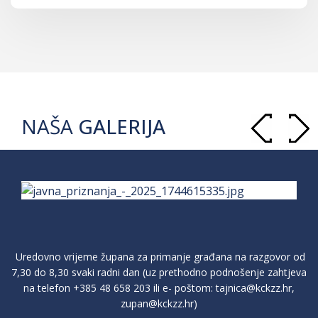
NAŠA
GALERIJA
Uredovno vrijeme župana za primanje građana na razgovor od
7,30 do 8,30 svaki radni dan (uz prethodno podnošenje zahtjeva
na telefon
+385 48 658 203
ili e- poštom:
tajnica@kckzz.hr
,
zupan@kckzz.hr
)