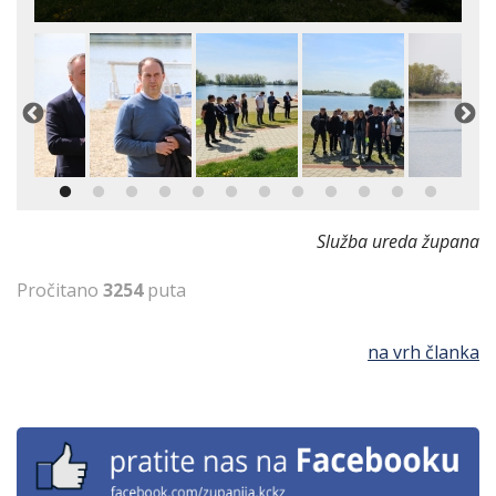
Služba ureda župana
Pročitano
3254
puta
na vrh članka