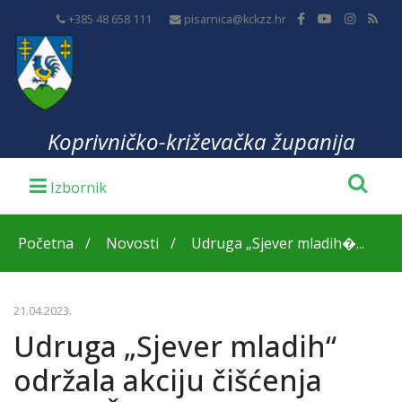
+385 48 658 111
pisarnica@kckzz.hr
Koprivničko-križevačka županija
Početna
Novosti
Udruga „Sjever mladih�...
21.04.2023.
Udruga „Sjever mladih“
održala akciju čišćenja