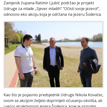
Zamjenik župana Ratimir Ljubić podržao je projekt
Udruge za mlade „Sjever mladih“ "Očisti svoje jezero!",
odnosno eko akciju koja je održana na jezeru Šoderica.
Kao što je pojasnio predsjednik Udruge Nikola Kovačec,
ovom se akcijom željelo doprinijeti očuvanju okoliša, ali
i većoj atraktivnosti jezera Šoderica, koje je prirodni