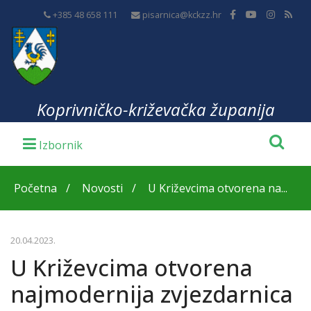
+385 48 658 111
pisarnica@kckzz.hr
Koprivničko-križevačka županija
Početna
Novosti
U Križevcima otvorena na...
20.04.2023.
U Križevcima otvorena
najmodernija zvjezdarnica