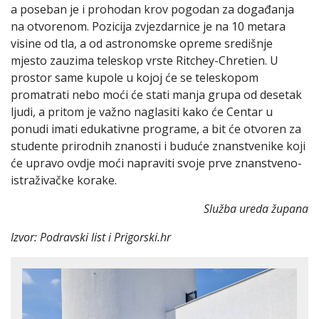
a poseban je i prohodan krov pogodan za događanja
na otvorenom. Pozicija zvjezdarnice je na 10 metara
visine od tla, a od astronomske opreme središnje
mjesto zauzima teleskop vrste Ritchey-Chretien. U
prostor same kupole u kojoj će se teleskopom
promatrati nebo moći će stati manja grupa od desetak
ljudi, a pritom je važno naglasiti kako će Centar u
ponudi imati edukativne programe, a bit će otvoren za
studente prirodnih znanosti i buduće znanstvenike koji
će upravo ovdje moći napraviti svoje prve znanstveno-
istraživačke korake.
Služba ureda župana
Izvor: Podravski list i Prigorski.hr