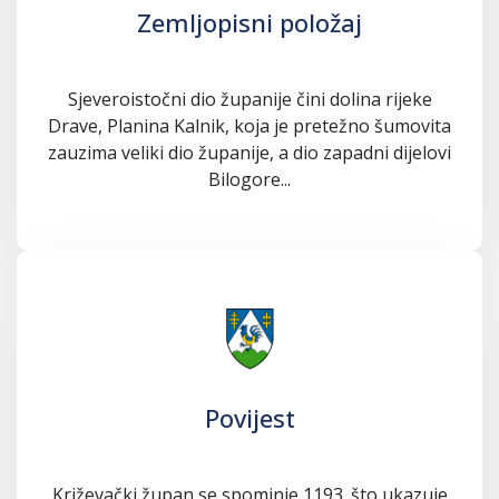
Zemljopisni položaj
Sjeveroistočni dio županije čini dolina rijeke
Drave, Planina Kalnik, koja je pretežno šumovita
zauzima veliki dio županije, a dio zapadni dijelovi
Bilogore...
Povijest
Križevački župan se spominje 1193. što ukazuje