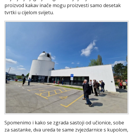
proizvod kakav inače mogu proizvesti samo desetak
tvrtki u cijelom svijetu.
Spomenimo i kako se zgrada sastoji od učionice, sobe
za sastanke, dva ureda te same zvjezdarnice s kupolom,