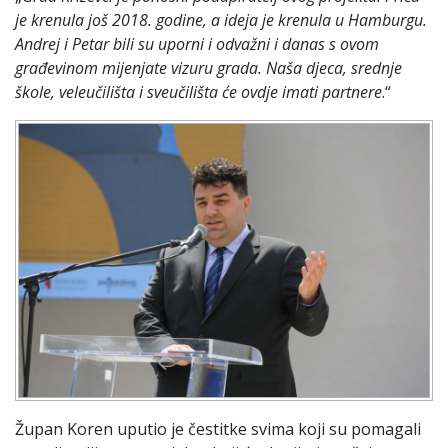
je krenula još 2018. godine, a ideja je krenula u Hamburgu.
Andrej i Petar bili su uporni i odvažni i danas s ovom
građevinom mijenjate vizuru grada. Naša djeca, srednje
škole, veleučilišta i sveučilišta će ovdje imati partnere
.“
Župan Koren uputio je čestitke svima koji su pomagali