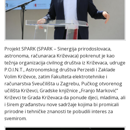
Projekt SPARK (SPARK – Sinergija prirodoslovaca,
astronoma, računaraca Križevaca) pokrenut je kao
težnja organizacija civilnog društva iz Križevaca, udruge
P.O.I.N.T., Astronomskog društva Perzeidi i Zaklade
Volim Križevce, zatim Fakulteta elektrotehnike i
računarstva Sveučilišta u Zagrebu, Pučkog otvorenog
učilišta Križevci, Gradske knjižnice „Franjo Marković”
Križevci te Grada Križevaca da ponude djeci, mladima, ali
i širem građanstvu nove sadržaje kojima bi promicali
prirodne i tehničke znanosti te pobudili interes za
svemirom.