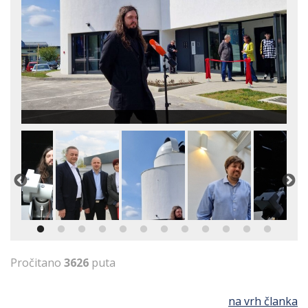
Pročitano
3626
puta
na vrh članka