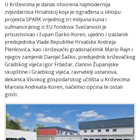
U Križevcima je danas otvorena najmodernija
zvjezdarnica Hrvatskoj koja je izgrađena u sklopu
projekta SPARK vrijednog tri milijuna kuna i
sufinanciranog iz EU fondova. Svečanosti je
prisustvovao i župan Darko Koren, ujedno i izaslanik
predsjednika Vlade Republike Hrvatske Andreja
Plenkovića, kao i križevački gradonačelnik Mario Rajn i
njegov zamjenik Danijel Šaško, predsjednik križevačkog
Gradskog vijeća Igor Frbežar, članovi Županijske
skupštine i Gradskog vijeća, ravnatelji ustanova,
dekanica Visokog gospodarskog učilišta u Križevcima
Marcela Andreata-Koren, načelnici općina te ostali
gosti.