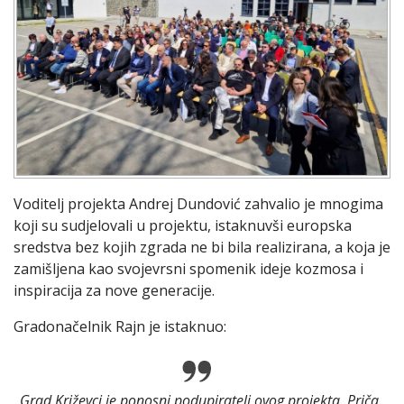
Voditelj projekta Andrej Dundović zahvalio je mnogima
koji su sudjelovali u projektu, istaknuvši europska
sredstva bez kojih zgrada ne bi bila realizirana, a koja je
zamišljena kao svojevrsni spomenik ideje kozmosa i
inspiracija za nove generacije.
Gradonačelnik Rajn je istaknuo:
„
Grad Križevci je ponosni podupiratelj ovog projekta. Priča