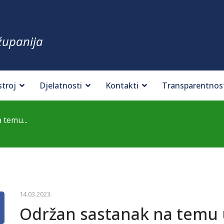
županija
stroj
Djelatnosti
Kontakti
Transparentnos
 temu...
14.03.2023.
Održan sastanak na temu u