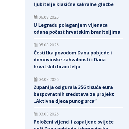
ljubitelje klasične sakralne glazbe
06.08.2026.
U Legradu polaganjem vijenaca
odana počast hrvatskim braniteljima
05.08.2026.
Čestitka povodom Dana pobjede i
domovinske zahvalnosti i Dana
hrvatskih branitelja
04.08.2026.
Županija osigurala 356 tisuća eura
bespovratnih sredstava za projekt
„Aktivna djeca punog srca“
03.08.2026.
Položeni vijenci i zapaljene svijeće
uoči Dana pobjede i domovinske