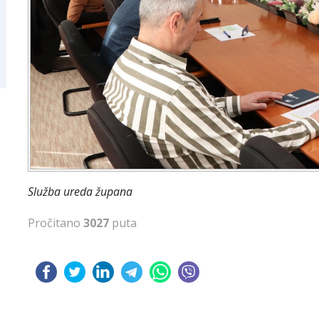
Služba ureda župana
Pročitano
3027
puta