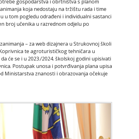
 potrebe gospodarstva i obrtništva s planom
animanja koja nedostaju na tržištu rada i time
u u tom pogledu odrađeni i individualni sastanci
en broj učenika u razrednom odjelu po
zanimanja – za web dizajnera u Strukovnoj školi
Koprivnica te agroturističkog tehničara u
a će se i u 2023./2024. školskoj godini upisivati
vnica. Postupak unosa i potvrđivanja plana upisa
 od Ministarstva znanosti i obrazovanja očekuje