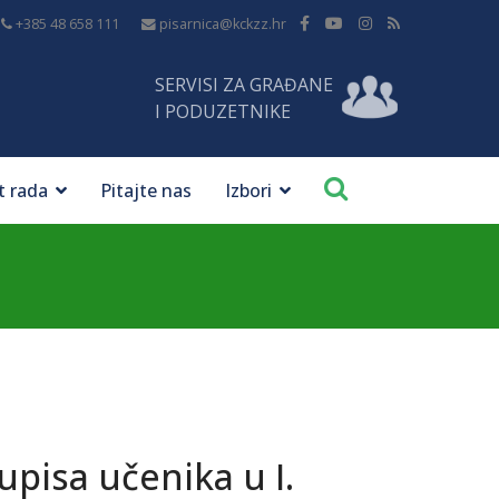
+385 48 658 111
pisarnica@kckzz.hr
SERVISI ZA GRAĐANE
I PODUZETNIKE
t rada
Pitajte nas
Izbori
pisa učenika u I.