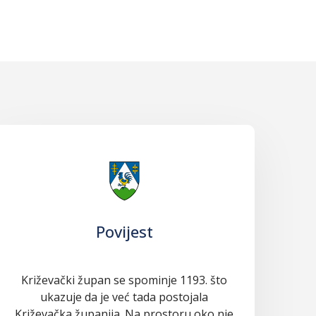
Povijest
Križevački župan se spominje 1193. što
ukazuje da je već tada postojala
Križevačka županija. Na prostoru oko nje