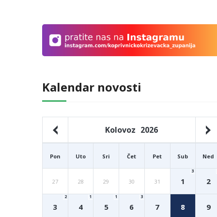
Kalendar novosti
Kolovoz
2026
Pon
Uto
Sri
Čet
Pet
Sub
Ned
3
1
2
27
28
29
30
31
2
1
1
3
3
4
5
6
7
8
9