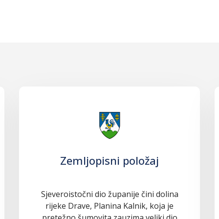
Zemljopisni položaj
Sjeveroistočni dio županije čini dolina
rijeke Drave, Planina Kalnik, koja je
pretežno šumovita zauzima veliki dio