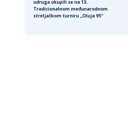
udruga okupili se na 13.
Tradicionalnom međunarodnom
streljačkom turniru „Oluja 95“