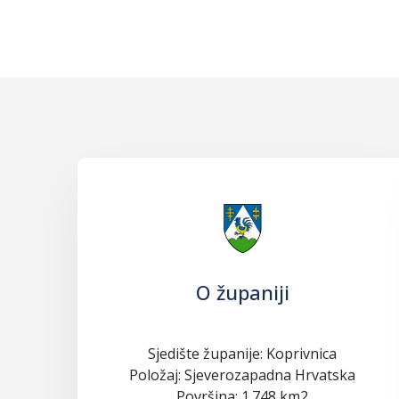
O županiji
Sjedište županije: Koprivnica
Položaj: Sjeverozapadna Hrvatska
Površina: 1.748 km2