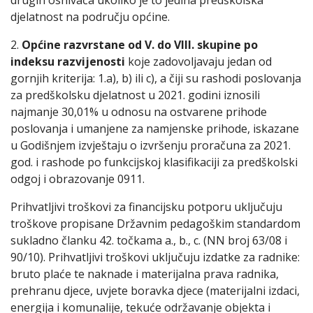
drugih osnivača ukoliko je to jedina predškolska
djelatnost na području općine.
2.
Općine razvrstane od V. do VIII. skupine po
indeksu razvijenosti
koje zadovoljavaju jedan od
gornjih kriterija: 1.a), b) ili c), a čiji su rashodi poslovanja
za predškolsku djelatnost u 2021. godini iznosili
najmanje 30,01% u odnosu na ostvarene prihode
poslovanja i umanjene za namjenske prihode, iskazane
u Godišnjem izvještaju o izvršenju proračuna za 2021.
god. i rashode po funkcijskoj klasifikaciji za predškolski
odgoj i obrazovanje 0911.
Prihvatljivi troškovi za financijsku potporu uključuju
troškove propisane Državnim pedagoškim standardom
sukladno članku 42. točkama a., b., c. (NN broj 63/08 i
90/10). Prihvatljivi troškovi uključuju izdatke za radnike:
bruto plaće te naknade i materijalna prava radnika,
prehranu djece, uvjete boravka djece (materijalni izdaci,
energija i komunalije, tekuće održavanje objekta i