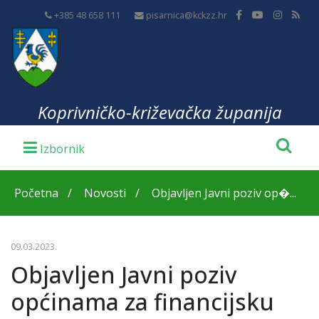
+385 48 658 111
pisarnica@kckzz.hr
Koprivničko-križevačka županija
Početna
Novosti
Objavljen Javni poziv op�...
09.03.2023.
Objavljen Javni poziv
općinama za financijsku