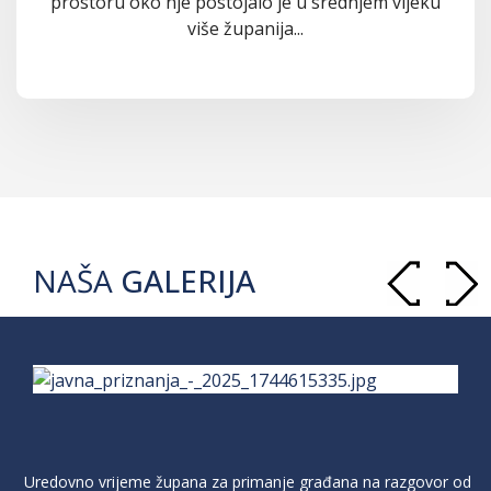
prostoru oko nje postojalo je u srednjem vijeku
više županija...
NAŠA
GALERIJA
Uredovno vrijeme župana za primanje građana na razgovor od