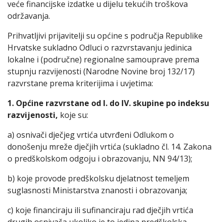
veće financijske izdatke u dijelu tekućih troškova
održavanja.
Prihvatljivi prijavitelji su općine s područja Republike
Hrvatske sukladno Odluci o razvrstavanju jedinica
lokalne i (područne) regionalne samouprave prema
stupnju razvijenosti (Narodne Novine broj 132/17)
razvrstane prema kriterijima i uvjetima:
1. Općine razvrstane od I. do IV. skupine po indeksu
razvijenosti,
koje su:
a) osnivači dječjeg vrtića utvrđeni Odlukom o
donošenju mreže dječjih vrtića (sukladno čl. 14. Zakona
o predškolskom odgoju i obrazovanju, NN 94/13);
b) koje provode predškolsku djelatnost temeljem
suglasnosti Ministarstva znanosti i obrazovanja;
c) koje financiraju ili sufinanciraju rad dječjih vrtića