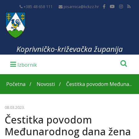
+385 48 658 111
pisarnica@kckzz.hr
Koprivničko-križevačka županija
Početna
Novosti
Čestitka povodom Međuna...
08.03.2023.
Čestitka povodom
Međunarodnog dana žena