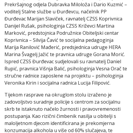
Prekršajnog odjela Dubravka Miloloža i Dario Kuzmić –
voditelj Stalne službe u Đurđevcu, načelnik PP
Đurđevac Marijan Slaviček, ravnatelj CZSS Koprivnica
Danijel Rušak, psihologinja CZSS Križevci Martina
Marković, predstojnica Podružnice Obiteljski centar
Koprivnica – Silvija Čavić te socijalna pedagoginja
Marija Ranilović Mađerić, predsjednica udruge HERA
Marina Švagelj Jažić te pravnica udruge Gorana Morić.
Ispred CZSS Đurđevac sudjelovali su ravnatelj Daniel
Rupić, pravnica Višnja Balić, psihologinja Vesna Orač te
stručne radnice zaposlene na projektu – psihologinja
Veronika Kirin i socijalna radnica Lucija Filipović.
Tijekom rasprave na okruglom stolu izraženo je
zadovoljstvo suradnje policije s centrom za socijalnu
skrb te istaknuto načelo žurnosti i pravovremenosti
postupanja. Kao rizični čimbenik nasilja u obitelji s
maloljetnom djecom identificirana je prekomjerna
konzumacija alkohola u više od 60% slučajeva, te