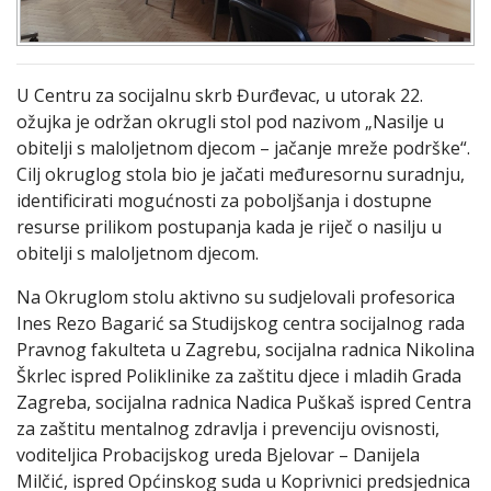
U Centru za socijalnu skrb Đurđevac, u utorak 22.
ožujka je održan okrugli stol pod nazivom „Nasilje u
obitelji s maloljetnom djecom – jačanje mreže podrške“.
Cilj okruglog stola bio je jačati međuresornu suradnju,
identificirati mogućnosti za poboljšanja i dostupne
resurse prilikom postupanja kada je riječ o nasilju u
obitelji s maloljetnom djecom.
Na Okruglom stolu aktivno su sudjelovali profesorica
Ines Rezo Bagarić sa Studijskog centra socijalnog rada
Pravnog fakulteta u Zagrebu, socijalna radnica Nikolina
Škrlec ispred Poliklinike za zaštitu djece i mladih Grada
Zagreba, socijalna radnica Nadica Puškaš ispred Centra
za zaštitu mentalnog zdravlja i prevenciju ovisnosti,
voditeljica Probacijskog ureda Bjelovar – Danijela
Milčić, ispred Općinskog suda u Koprivnici predsjednica