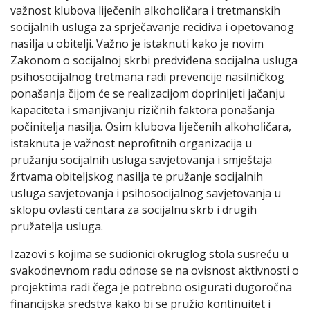
važnost klubova liječenih alkoholičara i tretmanskih
socijalnih usluga za sprječavanje recidiva i opetovanog
nasilja u obitelji. Važno je istaknuti kako je novim
Zakonom o socijalnoj skrbi predviđena socijalna usluga
psihosocijalnog tretmana radi prevencije nasilničkog
ponašanja čijom će se realizacijom doprinijeti jačanju
kapaciteta i smanjivanju rizičnih faktora ponašanja
počinitelja nasilja. Osim klubova liječenih alkoholičara,
istaknuta je važnost neprofitnih organizacija u
pružanju socijalnih usluga savjetovanja i smještaja
žrtvama obiteljskog nasilja te pružanje socijalnih
usluga savjetovanja i psihosocijalnog savjetovanja u
sklopu ovlasti centara za socijalnu skrb i drugih
pružatelja usluga.
Izazovi s kojima se sudionici okruglog stola susreću u
svakodnevnom radu odnose se na ovisnost aktivnosti o
projektima radi čega je potrebno osigurati dugoročna
financijska sredstva kako bi se pružio kontinuitet i