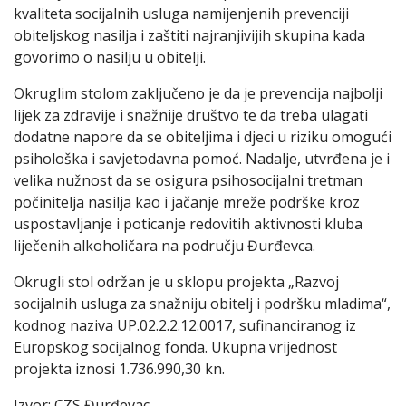
kvaliteta socijalnih usluga namijenjenih prevenciji
obiteljskog nasilja i zaštiti najranjivijih skupina kada
govorimo o nasilju u obitelji.
Okruglim stolom zaključeno je da je prevencija najbolji
lijek za zdravije i snažnije društvo te da treba ulagati
dodatne napore da se obiteljima i djeci u riziku omogući
psihološka i savjetodavna pomoć. Nadalje, utvrđena je i
velika nužnost da se osigura psihosocijalni tretman
počinitelja nasilja kao i jačanje mreže podrške kroz
uspostavljanje i poticanje redovitih aktivnosti kluba
liječenih alkoholičara na području Đurđevca.
Okrugli stol održan je u sklopu projekta „Razvoj
socijalnih usluga za snažniju obitelj i podršku mladima“,
kodnog naziva UP.02.2.2.12.0017, sufinanciranog iz
Europskog socijalnog fonda. Ukupna vrijednost
projekta iznosi 1.736.990,30 kn.
Izvor: CZS Đurđevac