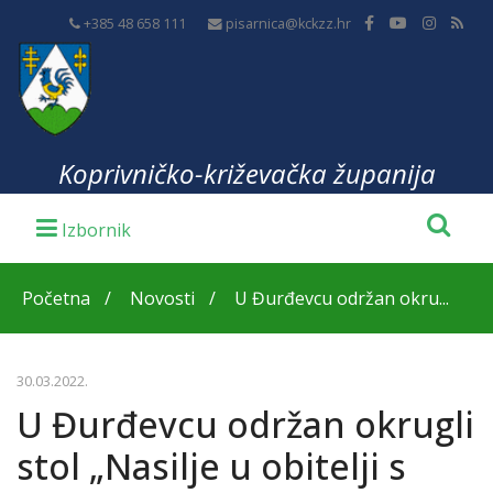
+385 48 658 111
pisarnica@kckzz.hr
Koprivničko-križevačka županija
Početna
Novosti
U Đurđevcu održan okru...
30.03.2022.
U Đurđevcu održan okrugli
stol „Nasilje u obitelji s