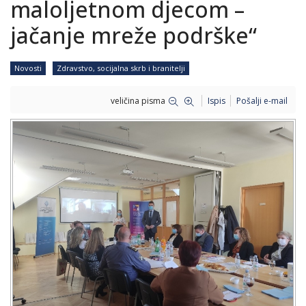
maloljetnom djecom –
jačanje mreže podrške“
Novosti
Zdravstvo, socijalna skrb i branitelji
veličina pisma
Ispis
Pošalji e-mail