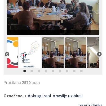
Pročitano
2570
puta
Označeno u
okrugli stol
nasilje u obitelji
na vrh članka