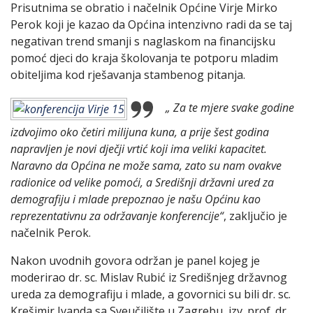
Prisutnima se obratio i načelnik Općine Virje Mirko
Perok koji je kazao da Općina intenzivno radi da se taj
negativan trend smanji s naglaskom na financijsku
pomoć djeci do kraja školovanja te potporu mladim
obiteljima kod rješavanja stambenog pitanja.
„ Za te mjere svake godine
izdvojimo oko četiri milijuna kuna, a prije šest godina
napravljen je novi dječji vrtić koji ima veliki kapacitet.
Naravno da Općina ne može sama, zato su nam ovakve
radionice od velike pomoći, a Središnji državni ured za
demografiju i mlade prepoznao je našu Općinu kao
reprezentativnu za održavanje konferencije“
, zaključio je
načelnik Perok.
Nakon uvodnih govora održan je panel kojeg je
moderirao dr. sc. Mislav Rubić iz Središnjeg državnog
ureda za demografiju i mlade, a govornici su bili dr. sc.
Krešimir Ivanda sa Sveučilište u Zagrebu, izv. prof. dr.