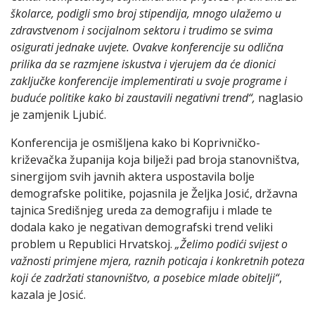
školarce, podigli smo broj stipendija, mnogo ulažemo u
zdravstvenom i socijalnom sektoru i trudimo se svima
osigurati jednake uvjete. Ovakve konferencije su odlična
prilika da se razmjene iskustva i vjerujem da će dionici
zaključke konferencije implementirati u svoje programe i
buduće politike kako bi zaustavili negativni trend“,
naglasio
je zamjenik Ljubić.
Konferencija je osmišljena kako bi Koprivničko-
križevačka županija koja bilježi pad broja stanovništva,
sinergijom svih javnih aktera uspostavila bolje
demografske politike, pojasnila je Željka Josić, državna
tajnica Središnjeg ureda za demografiju i mlade te
dodala kako je negativan demografski trend veliki
problem u Republici Hrvatskoj.
„Želimo podići svijest o
važnosti primjene mjera, raznih poticaja i konkretnih poteza
koji će zadržati stanovništvo, a posebice mlade obitelji“
,
kazala je Josić.