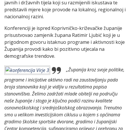
javnih i državnih tijela koji su razmijenili iskustava te
predstavili mjere koje provode na lokalnoj, regionalnoj i
nacionalnoj razini.
Konferenciji je ispred Koprivničko-križevačke županije
prisustvovao zamjenik župana Ratimir Ljubić koji je u
prigodnom govoru istaknuo programe i aktivnosti koje
Županija provodi kako bi pozitivno utjecala na
demografske trendove.
„Županija kroz svoje politike,
programe i inicijative aktivno radi na zaustavljanju pada
broja stanovnika koji je vidljiv u rezultatima popisa
stanovništva. Želimo zadržati mlade obitelji na području
naše županije i stoga je ključno podići razinu kvalitete
osnovnoškolskog i srednjoškolskog obrazovanja. Trenutno
smo u velikom investicijskom ciklusu u kojem s općinama
gradimo školske sportske dvorane, gradimo i županijski
Centar kompetencija, sufinanciramo prijevoz i prehranu za