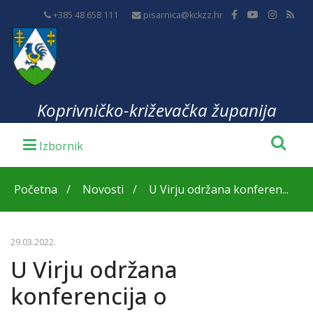
+385 48 658 111
pisarnica@kckzz.hr
Koprivničko-križevačka županija
Početna
Novosti
U Virju održana konferen...
29.03.2022.
U Virju održana
konferencija o