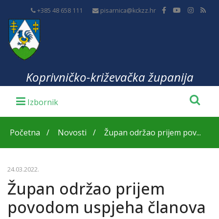
+385 48 658 111
pisarnica@kckzz.hr
Koprivničko-križevačka županija
Početna
Novosti
Župan održao prijem pov...
24.03.2022.
Župan održao prijem
povodom uspjeha članova