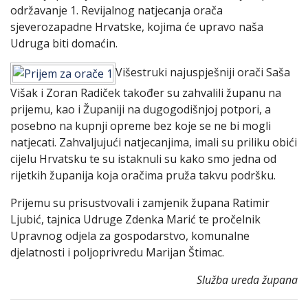
održavanje 1. Revijalnog natjecanja orača
sjeverozapadne Hrvatske, kojima će upravo naša
Udruga biti domaćin.
Višestruki najuspješniji orači Saša
Višak i Zoran Radiček također su zahvalili županu na
prijemu, kao i Županiji na dugogodišnjoj potpori, a
posebno na kupnji opreme bez koje se ne bi mogli
natjecati. Zahvaljujući natjecanjima, imali su priliku obići
cijelu Hrvatsku te su istaknuli su kako smo jedna od
rijetkih županija koja oračima pruža takvu podršku.
Prijemu su prisustvovali i zamjenik župana Ratimir
Ljubić, tajnica Udruge Zdenka Marić te pročelnik
Upravnog odjela za gospodarstvo, komunalne
djelatnosti i poljoprivredu Marijan Štimac.
Služba ureda župana