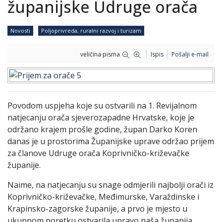
županijske Udruge orača
Novosti
Poljoprivreda, ruralni razvoj i turizam
veličina pisma
Ispis
Pošalji e-mail
Povodom uspjeha koje su ostvarili na 1. Revijalnom
natjecanju orača sjeverozapadne Hrvatske, koje je
održano krajem prošle godine, župan Darko Koren
danas je u prostorima Županijske uprave održao prijem
za članove Udruge orača Koprivničko-križevačke
županije.
Naime, na natjecanju su snage odmjerili najbolji orači iz
Koprivničko-križevačke, Međimurske, Varaždinske i
Krapinsko-zagorske županije, a prvo je mjesto u
ukupnom poretku ostvarila upravo naša županija,