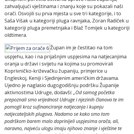
zahvaljujući vještinama i znanju koje su pokazali naši
orači. Osvojili su prva mjesta u sve tri kategorije, i to
Saša Višak u kategoriji pluga ravnjaka, Zoran Radiček u
kategoriji pluga premetnjaka i Blaž Tomijek u kategoriji
oldtimera.
Župan im je čestitao na tom
uspjehu, kao i na prijašnjim uspjesima na natjecanjima
oranja u državi i svijetu na kojima su promovirali
Koprivničko-križevačku županiju, primjerice u
Engleskoj, Keniji i Sjedinjenim američkim državama.
Ujedno je naglasio dugogodišnju podršku Županije
aktivnostima Udruge, dodavši:
„Od samog početka
prepoznali smo vrijednost Udruge i njezinih članova te im
pomogli kroz sufinanciranje natjecanja i kupnju
natjecateljskih plugova. Nadamo se kako smo tom
podrškom barem malo doprinijeli uspjesima orača, ali,
naravno, najveću ulogu imaju njihovo znanje i vještine te