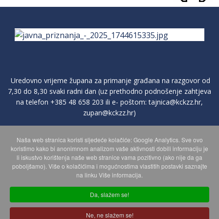
Uredovno vrijeme župana za primanje građana na razgovor od
7,30 do 8,30 svaki radni dan (uz prethodno podnošenje zahtjeva
na telefon
+385 48 658 203
ili e- poštom:
tajnica@kckzz.hr
,
zupan@kckzz.hr
)
Naša web stranica koristi sljedeće kolačiće: Google Analytics. Sve ovo
POLITIKA ZAŠTITE PRIVATNOSTI OSOBNIH PODATAKA
koristimo kako bi anonimnom analizom vaše aktivnosti dobili informaciju je
li iskustvo korištenja naše web stranice vama pozitivno (ako nije da ga
poboljšamo). Više o kolačićima i mogućnostima vlastitih postavki saznajte
MAPA WEBA
na linku Više informacija.
Da, slažem se!
Copyright © 2026 Koprivničko - križevačka županija. Sva prava
Ne, ne slažem se!
zadržana.