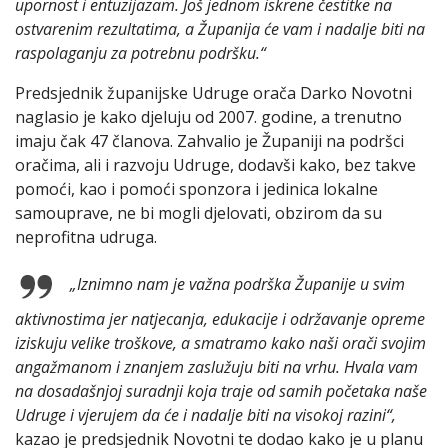
upornost i entuzijazam. Još jednom iskrene čestitke na
ostvarenim rezultatima, a Županija će vam i nadalje biti na
raspolaganju za potrebnu podršku.“
Predsjednik županijske Udruge orača Darko Novotni
naglasio je kako djeluju od 2007. godine, a trenutno
imaju čak 47 članova. Zahvalio je Županiji na podršci
oračima, ali i razvoju Udruge, dodavši kako, bez takve
pomoći, kao i pomoći sponzora i jedinica lokalne
samouprave, ne bi mogli djelovati, obzirom da su
neprofitna udruga.
„Iznimno nam je važna podrška Županije u svim
aktivnostima jer natjecanja, edukacije i održavanje opreme
iziskuju velike troškove, a smatramo kako naši orači svojim
angažmanom i znanjem zaslužuju biti na vrhu. Hvala vam
na dosadašnjoj suradnji koja traje od samih početaka naše
Udruge i vjerujem da će i nadalje biti na visokoj razini“,
kazao je predsjednik Novotni te dodao kako je u planu