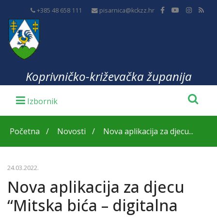
+385 48 658 111
pisarnica@kckzz.hr
Koprivničko-križevačka županija
Početna
Novosti
Nova aplikacija za djecu...
24.03.2022.
Nova aplikacija za djecu
“Mitska bića – digitalna