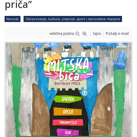
priča”
Novosti
Obrazovanje, kultura, znanost, sport i nacionalne manjine
veličina pisma
Ispis
Pošalji e-mail