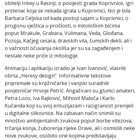
obitelji Inkey u Rasinji, o povijesti grada Koprivnice, igri
prstenac koja se nekada igrala u Koprivnici, tko je bila
Barbara Celjska od kada postoji sajam u Koprivnici, o
progonu vještica u prošlosti, o mitološkim bićima
poput Mrakule, Grabara, Vülimana, Veda, Glođana,
Pozoja, Kačjeg cesara, dravskih vila, šumskih dekli, ali i
o važnosti očuvanja okoliša jer su sa zagađenjem i
nestale neke priče iz mitologije.
Animaciju i aplikaciju izradio je Ivan Ivanović, vlasnik
obrta „Heresy design“. Informativne tekstove
pripremale su knjižničarke i vanjski suradnik
povjesničar Hrvoje Petrić. Angažirani su glumci amateri,
Petra Lozo, Iva Rajković, Mihovil Maloča i Karlo
Kučanda koji su svoj entuzijazam i razigranost prenijeli
u digitalne slikovnice. Na zabavan način snimili su
mnoštvo ambijentalnih zvukova poput borbe vitezova,
trčanja konja, žuborenja rijeke Drave, ali i osmislili neke
nove zvukove, osobito one kojima predstavljaju