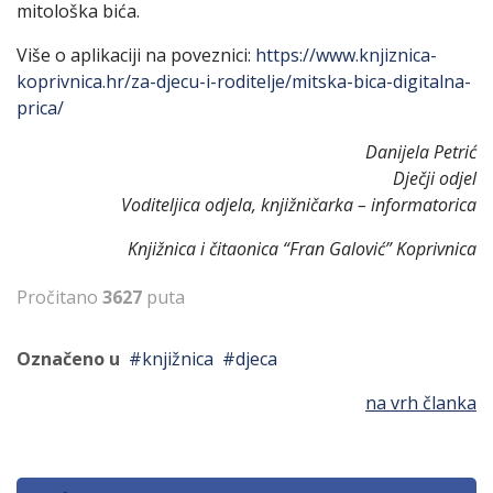
mitološka bića.
Više o aplikaciji na poveznici:
https://www.knjiznica-
koprivnica.hr/za-djecu-i-roditelje/mitska-bica-digitalna-
prica/
Danijela Petrić
Dječji odjel
Voditeljica odjela, knjižničarka – informatorica
Knjižnica i čitaonica “Fran Galović” Koprivnica
Pročitano
3627
puta
Označeno u
knjižnica
djeca
na vrh članka