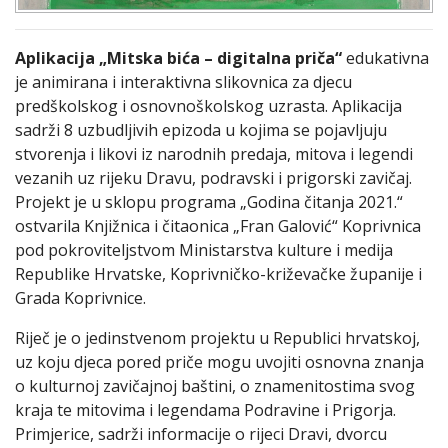
Aplikacija „Mitska bića – digitalna priča“
edukativna
je animirana i interaktivna slikovnica za djecu
predškolskog i osnovnoškolskog uzrasta. Aplikacija
sadrži 8 uzbudljivih epizoda u kojima se pojavljuju
stvorenja i likovi iz narodnih predaja, mitova i legendi
vezanih uz rijeku Dravu, podravski i prigorski zavičaj.
Projekt je u sklopu programa „Godina čitanja 2021.“
ostvarila Knjižnica i čitaonica „Fran Galović“ Koprivnica
pod pokroviteljstvom Ministarstva kulture i medija
Republike Hrvatske, Koprivničko-križevačke županije i
Grada Koprivnice.
Riječ je o jedinstvenom projektu u Republici hrvatskoj,
uz koju djeca pored priče mogu uvojiti osnovna znanja
o kulturnoj zavičajnoj baštini, o znamenitostima svog
kraja te mitovima i legendama Podravine i Prigorja.
Primjerice, sadrži informacije o rijeci Dravi, dvorcu