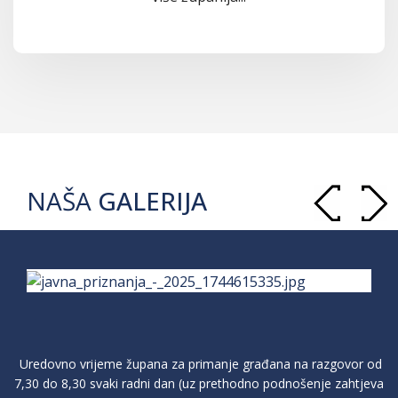
NAŠA
GALERIJA
Uredovno vrijeme župana za primanje građana na razgovor od
7,30 do 8,30 svaki radni dan (uz prethodno podnošenje zahtjeva