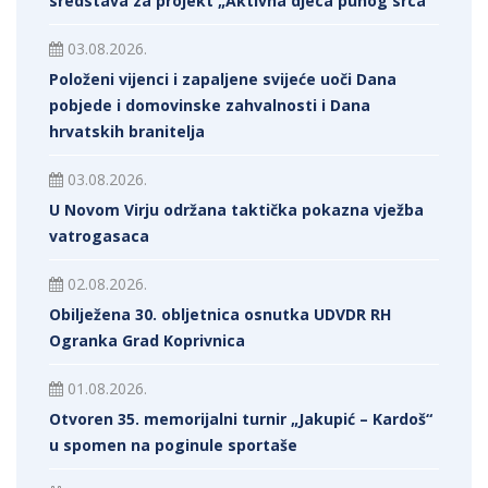
sredstava za projekt „Aktivna djeca punog srca“
03.08.2026.
Položeni vijenci i zapaljene svijeće uoči Dana
pobjede i domovinske zahvalnosti i Dana
hrvatskih branitelja
03.08.2026.
U Novom Virju održana taktička pokazna vježba
vatrogasaca
02.08.2026.
Obilježena 30. obljetnica osnutka UDVDR RH
Ogranka Grad Koprivnica
01.08.2026.
Otvoren 35. memorijalni turnir „Jakupić – Kardoš“
u spomen na poginule sportaše