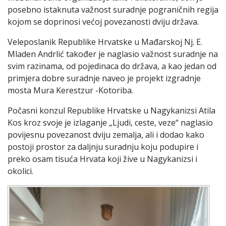
posebno istaknuta važnost suradnje pograničnih regija
kojom se doprinosi većoj povezanosti dviju država.
Veleposlanik Republike Hrvatske u Mađarskoj Nj. E.
Mladen Andrlić također je naglasio važnost suradnje na
svim razinama, od pojedinaca do država, a kao jedan od
primjera dobre suradnje naveo je projekt izgradnje
mosta Mura Kerestzur -Kotoriba.
Počasni konzul Republike Hrvatske u Nagykanizsi Atila
Kos kroz svoje je izlaganje „Ljudi, ceste, veze“ naglasio
povijesnu povezanost dviju zemalja, ali i dodao kako
postoji prostor za daljnju suradnju koju podupire i
preko osam tisuća Hrvata koji žive u Nagykanizsi i
okolici.