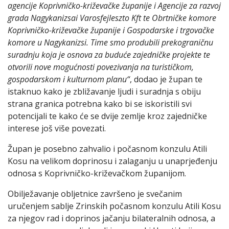
agencije Koprivničko-križevačke županije i Agencije za razvoj
grada Nagykanizsai Varosfejleszto Kft te Obrtničke komore
Koprivničko-križevačke županije i Gospodarske i trgovačke
komore u Nagykanizsi. Time smo produbili prekograničnu
suradnju koja je osnova za buduće zajedničke projekte te
otvorili nove mogućnosti povezivanja na turističkom,
gospodarskom i kulturnom planu“
, dodao je župan te
istaknuo kako je zbližavanje ljudi i suradnja s obiju
strana granica potrebna kako bi se iskoristili svi
potencijali te kako će se dvije zemlje kroz zajedničke
interese još više povezati.
Župan je posebno zahvalio i počasnom konzulu Atili
Kosu na velikom doprinosu i zalaganju u unaprjeđenju
odnosa s Koprivničko-križevačkom županijom.
Obilježavanje obljetnice završeno je svečanim
uručenjem sablje Zrinskih počasnom konzulu Atili Kosu
za njegov rad i doprinos jačanju bilateralnih odnosa, a