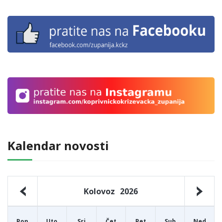
Kalendar novosti
Kolovoz
2026
Pon
Uto
Sri
Čet
Pet
Sub
Ned