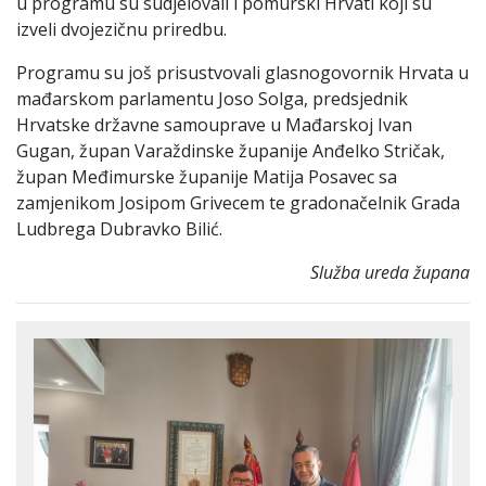
u programu su sudjelovali i pomurski Hrvati koji su
izveli dvojezičnu priredbu.
Programu su još prisustvovali glasnogovornik Hrvata u
mađarskom parlamentu Joso Solga, predsjednik
Hrvatske državne samouprave u Mađarskoj Ivan
Gugan, župan Varaždinske županije Anđelko Stričak,
župan Međimurske županije Matija Posavec sa
zamjenikom Josipom Grivecem te gradonačelnik Grada
Ludbrega Dubravko Bilić.
Služba ureda župana