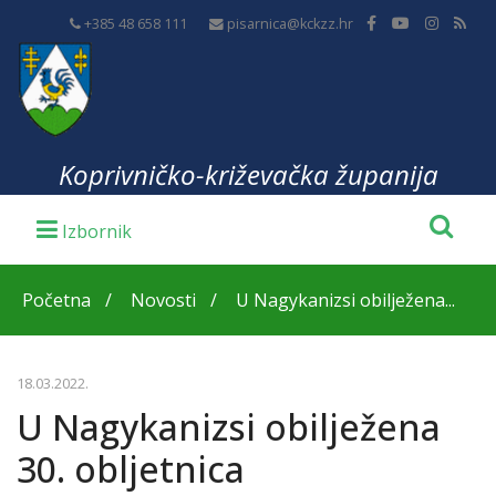
+385 48 658 111
pisarnica@kckzz.hr
Koprivničko-križevačka županija
Početna
Novosti
U Nagykanizsi obilježena...
18.03.2022.
U Nagykanizsi obilježena
30. obljetnica