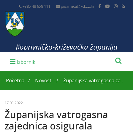
+385 48 658 111
pisarnica@kckzz.hr
Koprivničko-križevačka županija
Početna
Novosti
Županijska vatrogasna za...
17.03.2022.
Županijska vatrogasna
zajednica osigurala