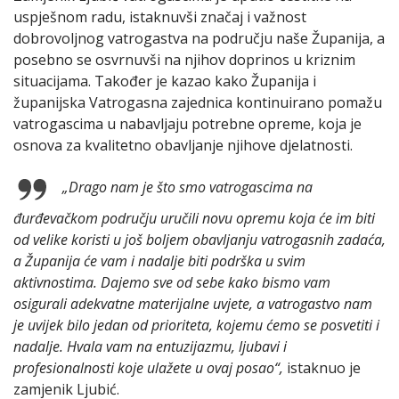
uspješnom radu, istaknuvši značaj i važnost
dobrovoljnog vatrogastva na području naše Županija, a
posebno se osvrnuvši na njihov doprinos u kriznim
situacijama. Također je kazao kako Županija i
županijska Vatrogasna zajednica kontinuirano pomažu
vatrogascima u nabavljaju potrebne opreme, koja je
osnova za kvalitetno obavljanje njihove djelatnosti.
„Drago nam je što smo vatrogascima na
đurđevačkom području uručili novu opremu koja će im biti
od velike koristi u još boljem obavljanju vatrogasnih zadaća,
a Županija će vam i nadalje biti podrška u svim
aktivnostima. Dajemo sve od sebe kako bismo vam
osigurali adekvatne materijalne uvjete, a vatrogastvo nam
je uvijek bilo jedan od prioriteta, kojemu ćemo se posvetiti i
nadalje. Hvala vam na entuzijazmu, ljubavi i
profesionalnosti koje ulažete u ovaj posao“,
istaknuo je
zamjenik Ljubić.