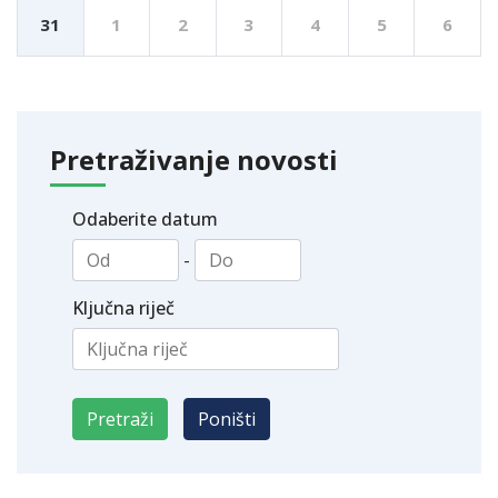
31
1
2
3
4
5
6
Pretraživanje novosti
Odaberite datum
-
Ključna riječ