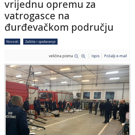
vrijednu opremu za
vatrogasce na
đurđevačkom području
Novosti
Zaštita i spašavanje
veličina pisma
Ispis
Pošalji e-mail