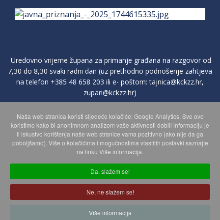
Uredovno vrijeme župana za primanje građana na razgovor od
7,30 do 8,30 svaki radni dan (uz prethodno podnošenje zahtjeva
na telefon
+385 48 658 203
ili e- poštom:
tajnica@kckzz.hr
,
zupan@kckzz.hr
)
Naša web stranica koristi sljedeće kolačiće: Google Analytics. Sve ovo
POLITIKA ZAŠTITE PRIVATNOSTI OSOBNIH PODATAKA
koristimo kako bi anonimnom analizom vaše aktivnosti dobili informaciju je
li iskustvo korištenja naše web stranice vama pozitivno (ako nije da ga
poboljšamo). Više o kolačićima i mogućnostima vlastitih postavki saznajte
MAPA WEBA
na linku Više informacija.
Da, slažem se!
Copyright © 2026 Koprivničko - križevačka županija. Sva prava
Ne, ne slažem se!
zadržana.
© 2018 Your Company. Designed By
JoomShaper
Više informacija