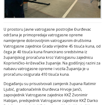
U prostoru Javne vatrogasne postrojbe Đurđevac
održana je primopredaja vatrogasne opreme
namijenjene dobrovoljnim vatrogasnim društvima
Vatrogasne zajednice Grada vrijedne 45 tisuća kuna, od
čega je 40 tisuća kuna financirano sredstvima iz
županijskog proračuna kroz Vatrogasnu zajednicu
Koprivničko-križevačke županije. Na godišnjoj razini za
nabavu vatrogasne opreme i vozila Županija je u
proračunu osigurala 410 tisuća kuna.
Događanju su prisustvovali zamjenik župana Ratimir
Ljubić, gradonačelnik Đurđevca Hrvoje Janči,
zapovjednik Vatrogasne zajednice KKŽ Zvonimir
Habijan, predsjednik Vatrogasne zajednice KKŽ Darko