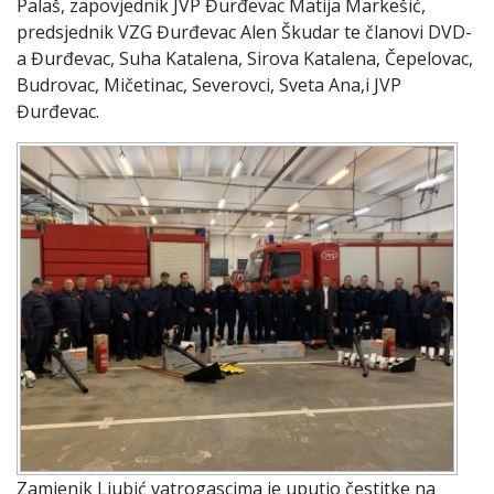
Palaš, zapovjednik JVP Đurđevac Matija Markešić,
predsjednik VZG Đurđevac Alen Škudar te članovi DVD-
a Đurđevac, Suha Katalena, Sirova Katalena, Čepelovac,
Budrovac, Mičetinac, Severovci, Sveta Ana,i JVP
Đurđevac.
Zamjenik Ljubić vatrogascima je uputio čestitke na